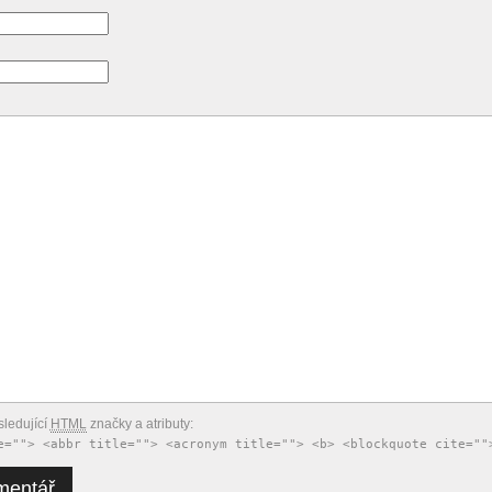
ledující
HTML
značky a atributy:
e=""> <abbr title=""> <acronym title=""> <b> <blockquote cite=""