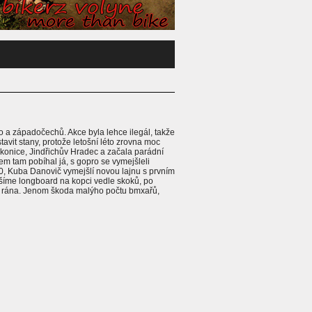
o a západočechů. Akce byla lehce ilegál, takže
avit stany, protože letošní léto zrovna moc
akonice, Jindřichův Hradec a začala parádní
em tam pobíhal já, s gopro se vymejšleli
360, Kuba Danovič vymejšlí novou lajnu s prvním
ušíme longboard na kopci vedle skoků, po
do rána. Jenom škoda malýho počtu bmxařů,