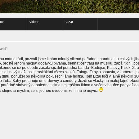
tos
videos
bazar
nitř!
línu máme rádi, pozvali jsme k nám minulý víkend pořádnou bandu dirtu chtivých jih
 prostě jenom nacpat dodávku pivama, sehnat centrálu na muziku, zapálit gril, post
Nakonec se už po obědě začala sjíždět pořádna banda- Budějce, Klatovy, Písek, Str
leli se i nový možnosti proskákání všech skoků. Fotografů bylo spoustu, z kamerou js
na dirtu, bohužel po několika pokusech láme řidítka, Tom Lízal točí v lajně několik 
 třeba Bahy protahuje unturdowny a condory. Jezdí se vláčky na malej lajně, zko
ě parádně strávený odpoledne s tima nejlepšíma lidma a večer v bouřce party až 
ale stejně si myslim, že si jednou uvědomí, že hlína je nejvíc.