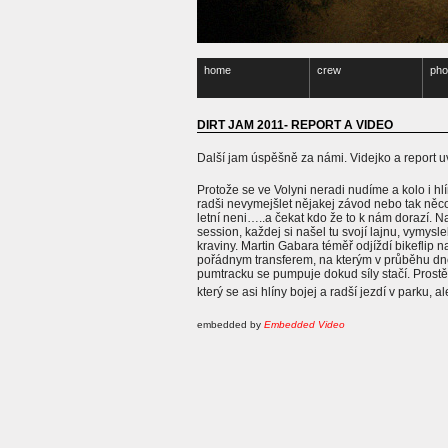
home
crew
pho
DIRT JAM 2011- REPORT A VIDEO
Další jam úspěšně za námi. Videjko a report uv
Protože se ve Volyni neradi nudíme a kolo i h
radši nevymejšlet nějakej závod nebo tak něco,
letní neni…..a čekat kdo že to k nám dorazí. 
session, každej si našel tu svojí lajnu, vymys
kraviny. Martin Gabara téměř odjíždí bikeflip 
pořádnym transferem, na kterým v průběhu dne
pumtracku se pumpuje dokud síly stačí. Prost
který se asi hlíny bojej a radší jezdí v parku, 
embedded by
Embedded Video