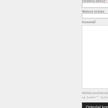
Emailová adresa
*
Webová stránka
Komentář
Můžete používat nás
<a href="" titl