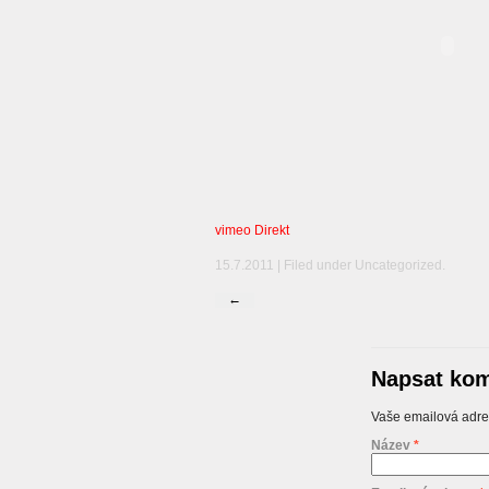
vimeo Direkt
15.7.2011 | Filed under
Uncategorized
.
←
Napsat kom
Vaše emailová adre
Název
*