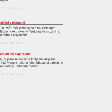
rajčeti
|
128 Comments »
olítání v pískovně
 28. září, měli jsme volno a tak jsem opět
Strakonické pískovny. Tentokrát ve složení já,
 a Mára. Fotky uvnitř.
|
667 Comments »
jam on the clay radius
aučil jsem se konečně footjama tak jsem
rátké video z našeho fajn rádiusu na dirtech . A
mbedded by Embedded Video
|
438 Comments »