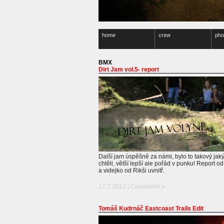
home
crew
pho
BMX
Dirt Jam vol.5- report
Další jam úspěšně za námi, bylo to takový jak
chtěli, větší lepší ale pořád v punku! Report od
a videjko od Rikši uvnitř.
17.7.2012 |
Comments »
Tomáš Kudrnáč Eastcoast Trails Edit