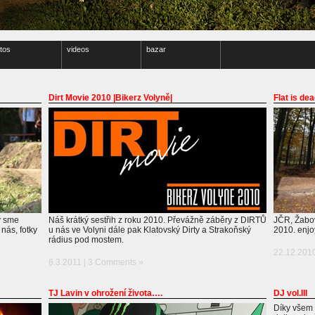
tos
videos
bazar
Dirt Movie 2010 |Bikerz Volyně|
Flat is de
ý sme
Náš krátký sestřih z roku 2010. Převážně záběry z DIRTŮ
JČR, Žabov
 nás, fotky
u nás ve Volyni dále pak Klatovský Dirty a Strakoňský
2010. enjo
rádius pod mostem.
22.12.201
6.3.2011 |
3 Comments »
TJ Lavin v ohrožení života….
DJ vol.III
Díky všem c