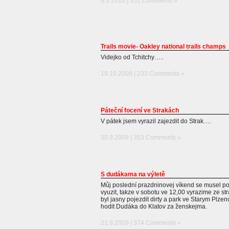
8.3.2010 |
351 Comments »
Trails movie- Oakley national trails champs
Videjko od Tchitchy…..
19.10.2009 |
233 Comments »
Páteční focení ve Strakách
V pátek jsem vyrazil zajezdit do Strak….
30.9.2009 |
353 Comments »
S dudákama na výletě
Můj poslední prazdninovej víkend se musel p
vyuzit, takze v sobotu ve 12,00 vyrazime ze str
byl jasny pojezdit dirty a park ve Starym Plzen
hodit Dudáka do Klatov za ženskejma.
21.9.2009 |
374 Comments »