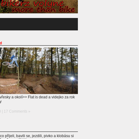
ad
řesky a okolí>> Flat is dead a videjko za rok
y
0 |
17 Comments »
o přijeli, bavili se, jezdili, pivko a klobásu si