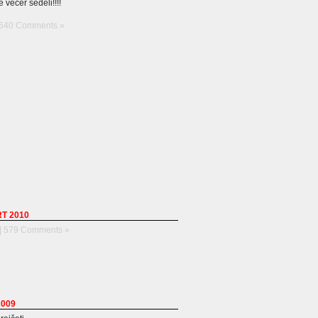
ě večer seděli!!!!
640 Comments »
RT 2010
|
579 Comments »
 2009