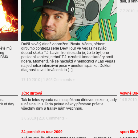
dali, u ohn
7.7.2010 |
Další skvělý dirtař v ohrožení života. Včera, během
větě můj
dirtjump contestu serie Dew Tour ve Vegas nezvládl
ong
dopad skoku T.J. Lavin. Ironií osudu je, že to byl jeho
e BMX
poslední kontest, neboť T.J. oznámil konec kariéry profi
ridera. Momentálně se nachází v nemocnici v Las Vegas
na jednotce intenzivní péče v umělém spánku. Doktoři
diagnostikovali krvácení do [...]
17.10.2010 |
1 895 Comments »
JČR dirtová
Volyně DI
 na
Tak to letos vypadá na moc pěknou dirtovou sezonu, tady
14.5.2010 
ck of day
u nás na jihu. Teda pokud někdy přestane pršet a
všechny dirty a trailsy nám vyschnou.
3.6.2010 |
210 Comments »
24 porn bikes tour 2009
sport life