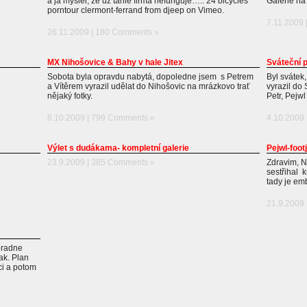
a já myslel, že už tahle firma nefunguje….. 24 bicycles
Galerie na 
porntour clermont-ferrand from djeep on Vimeo.
7.11.2009 
26.11.2009 |
180 Comments »
MX Nihošovice & Bahy v hale Jitex
Sváteční p
Sobota byla opravdu nabytá, dopoledne jsem s Petrem
Byl svátek,
a Vítěrem vyrazil udělat do Nihošovic na mrázkovo trať
vyrazil do 
nějaký fotky.
Petr, Pejwl
8.10.2009 |
799 Comments »
4.10.2009 
Výlet s dudákama- kompletní galerie
Pejwl-foot
23.9.2009 |
385 Comments »
Zdravim, N
sestřihal k
tady je e
21.9.2009 
oradne
ak. Plan
ci a potom