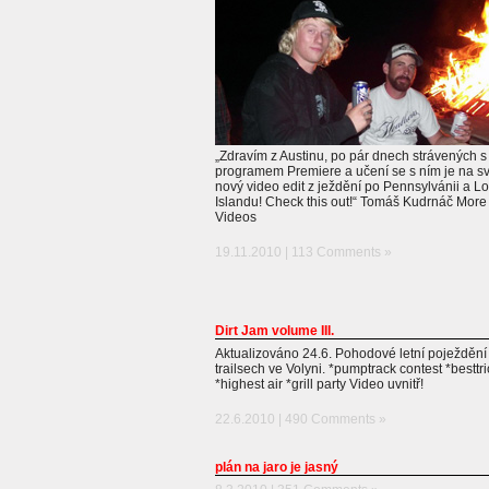
„Zdravím z Austinu, po pár dnech strávených s
programem Premiere a učení se s ním je na s
nový video edit z ježdění po Pennsylvánii a L
Islandu! Check this out!“ Tomáš Kudrnáč Mor
Videos
19.11.2010 |
113 Comments »
Dirt Jam volume III.
Aktualizováno 24.6. Pohodové letní poježdění
trailsech ve Volyni. *pumptrack contest *besttri
*highest air *grill party Video uvnitř!
22.6.2010 |
490 Comments »
plán na jaro je jasný