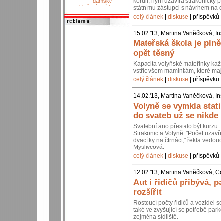
korun, nyní uzavírá strakonický p
státnímu zástupci s návrhem na 
celý článek
|
diskuse
| příspěvků 
15.02.'13, Martina Vaněčková, In
Mateřská škola je pln
opět těsný
Kapacita volyňské mateřinky kaž
vstříc všem maminkám, které mají
celý článek
|
diskuse
| příspěvků 
14.02.'13, Martina Vaněčková, In
Volyně se vymkla stati
do svateb už se nikde
Svatební ano přestalo být kurzu. 
Strakonic a Volyně. "Počet uzavř
dvacítky na čtrnáct," řekla vedou
Myslivcová.
celý článek
|
diskuse
| příspěvků 
12.02.'13, Martina Vaněčková, C
Aut i řidičů přibývá, p
rozšířit
Rostoucí počty řidičů a vozidel 
také ve zvyšující se potřebě park
zejména sídliště.