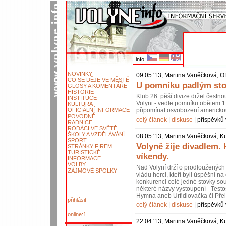
info:
NOVINKY
09.05.'13, Martina Vaněčková, Of
CO SE DĚJE VE MĚSTĚ
U pomníku padlým stoj
GLOSY A KOMENTÁŘE
HISTORIE
Klub 26. pěší divize držel čestn
INSTITUCE
Volyni - vedle pomníku obětem 1.
KULTURA
OFICIÁLNÍ INFORMACE
připomínat osvobození americko
POVODNĚ
celý článek
|
diskuse
| příspěvků 
RADNICE
RODÁCI VE SVĚTĚ
ŠKOLY A VZDĚLÁVÁNÍ
08.05.'13, Martina Vaněčková, Ku
SPORT
Volyně žije divadlem.
STRÁNKY FIREM
TURISTICKÉ
víkendy.
INFORMACE
VOLBY
Nad Volyní drží o prodloužených 
ZÁJMOVÉ SPOLKY
vládu herci, kteří byli úspěšní 
konkurenci celé jedné stovky so
některé názvy vystoupení - Testos
Hymna aneb Urfidlovačka či Pře
přihlásit
celý článek
|
diskuse
| příspěvků 
online:1
22.04.'13, Martina Vaněčková, Ku