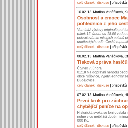
celý článek
|
diskuse
| příspěvků 
10.02.'13, Martina Vaněčková, K
Osobnost a emoce Max
pohlednice z jeho cest
Vernisáž výstavy originálů pohl
pátek 15. února od 18:00 vedouc
pokračováním místních počinů př
uměleckých rodin České republik
celý článek
|
diskuse
| příspěvků 
08.02.'13, Martina Vaněčková, Of
Tisková zpráva hasičů
Čtvrtek 7. února
01:18 Na dopravní nehodu osobní
obce Nišovice, vyjely jednotky 
Budějovice.
celý článek
|
diskuse
| příspěvků 
07.02.'13, Martina Vaněčková, Hi
První krok pro záchra
chybějící peníze na o
Historická sýpka se loni dostal
nutné v co nejbližší době minimál
000 Kč.
celý článek
|
diskuse
| příspěvků 