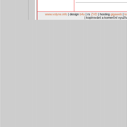
www.volyne.info
| design
b4u
| rs
ZVD
| hosting
gigaweb
|
k
| kopírování a komerční využí