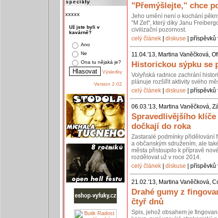
"Přemýšlejte," chce po
xxxxx
Jeho umění není o kochání pěkn
"M Zet", který díky Janu Freiberg
Už jste byli v
civilizační pozornost.
kavárně?
celý článek
|
diskuse
| příspěvků 
Ano
Ne
11.04.'13, Martina Vaněčková, Of
Ona tu nějaká je?
Historickou sýpku se 
Výsledky
Volyňská radnice zachrání histo
plánuje rozšířit aktivity svého 
Version 2.02
celý článek
|
diskuse
| příspěvků 
06.03.'13, Martina Vaněčková, Z
Spravedlivějšího klíč
dočkají do roka
Zastaralé podmínky přidělování 
a občanským sdružením, ale také 
města přistoupilo k přípravě nov
rozdělovat už v roce 2014.
celý článek
|
diskuse
| příspěvků 
21.02.'13, Martina Vaněčková, C
Drahé gumy z fingovan
čtyř dnů
Spis, jehož obsahem je fingovan