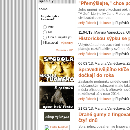
"Přemýšlejte," chce po
xxxxx
Jeho umění není o kochání pěkn
"M Zet", který díky Janu Freiberg
Už jste byli v
civilizační pozornost.
kavárně?
celý článek
|
diskuse
| příspěvků 
Ano
Ne
11.04.'13, Martina Vaněčková, Of
Ona tu nějaká je?
Historickou sýpku se 
Výsledky
Volyňská radnice zachrání histo
plánuje rozšířit aktivity svého 
Version 2.02
celý článek
|
diskuse
| příspěvků 
06.03.'13, Martina Vaněčková, Z
Spravedlivějšího klíč
dočkají do roka
Zastaralé podmínky přidělování 
a občanským sdružením, ale také 
města přistoupilo k přípravě nov
rozdělovat už v roce 2014.
celý článek
|
diskuse
| příspěvků 
21.02.'13, Martina Vaněčková, C
Drahé gumy z fingovan
čtyř dnů
Spis, jehož obsahem je fingovan