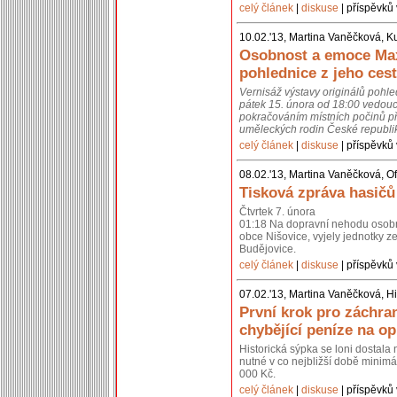
celý článek
|
diskuse
| příspěvků 
10.02.'13, Martina Vaněčková, K
Osobnost a emoce Max
pohlednice z jeho cest
Vernisáž výstavy originálů pohl
pátek 15. února od 18:00 vedouc
pokračováním místních počinů př
uměleckých rodin České republik
celý článek
|
diskuse
| příspěvků 
08.02.'13, Martina Vaněčková, Of
Tisková zpráva hasičů
Čtvrtek 7. února
01:18 Na dopravní nehodu osobní
obce Nišovice, vyjely jednotky 
Budějovice.
celý článek
|
diskuse
| příspěvků 
07.02.'13, Martina Vaněčková, Hi
První krok pro záchra
chybějící peníze na o
Historická sýpka se loni dostal
nutné v co nejbližší době minimál
000 Kč.
celý článek
|
diskuse
| příspěvků 