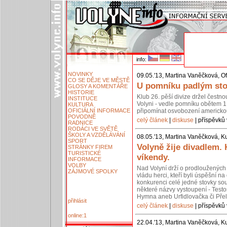
info:
NOVINKY
09.05.'13, Martina Vaněčková, Of
CO SE DĚJE VE MĚSTĚ
U pomníku padlým stoj
GLOSY A KOMENTÁŘE
HISTORIE
Klub 26. pěší divize držel čestn
INSTITUCE
Volyni - vedle pomníku obětem 1.
KULTURA
OFICIÁLNÍ INFORMACE
připomínat osvobození americko
POVODNĚ
celý článek
|
diskuse
| příspěvků 
RADNICE
RODÁCI VE SVĚTĚ
ŠKOLY A VZDĚLÁVÁNÍ
08.05.'13, Martina Vaněčková, Ku
SPORT
Volyně žije divadlem.
STRÁNKY FIREM
TURISTICKÉ
víkendy.
INFORMACE
VOLBY
Nad Volyní drží o prodloužených 
ZÁJMOVÉ SPOLKY
vládu herci, kteří byli úspěšní 
konkurenci celé jedné stovky so
některé názvy vystoupení - Testos
Hymna aneb Urfidlovačka či Pře
přihlásit
celý článek
|
diskuse
| příspěvků 
online:1
22.04.'13, Martina Vaněčková, Ku