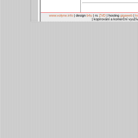
www.volyne.info
| design
b4u
| rs
ZVD
| hosting
gigaweb
|
k
| kopírování a komerční využí