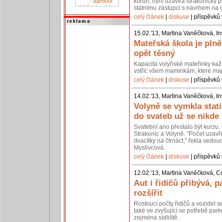
korun, nyní uzavírá strakonický p
státnímu zástupci s návrhem na 
celý článek
|
diskuse
| příspěvků 
15.02.'13, Martina Vaněčková, In
Mateřská škola je pln
opět těsný
Kapacita volyňské mateřinky kaž
vstříc všem maminkám, které mají
celý článek
|
diskuse
| příspěvků 
14.02.'13, Martina Vaněčková, In
Volyně se vymkla stati
do svateb už se nikde
Svatební ano přestalo být kurzu. 
Strakonic a Volyně. "Počet uzavř
dvacítky na čtrnáct," řekla vedou
Myslivcová.
celý článek
|
diskuse
| příspěvků 
12.02.'13, Martina Vaněčková, C
Aut i řidičů přibývá, p
rozšířit
Rostoucí počty řidičů a vozidel 
také ve zvyšující se potřebě park
zejména sídliště.