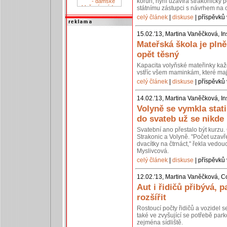
korun, nyní uzavírá strakonický p
státnímu zástupci s návrhem na 
celý článek
|
diskuse
| příspěvků 
15.02.'13, Martina Vaněčková, In
Mateřská škola je pln
opět těsný
Kapacita volyňské mateřinky kaž
vstříc všem maminkám, které mají
celý článek
|
diskuse
| příspěvků 
14.02.'13, Martina Vaněčková, In
Volyně se vymkla stati
do svateb už se nikde
Svatební ano přestalo být kurzu. 
Strakonic a Volyně. "Počet uzavř
dvacítky na čtrnáct," řekla vedou
Myslivcová.
celý článek
|
diskuse
| příspěvků 
12.02.'13, Martina Vaněčková, C
Aut i řidičů přibývá, p
rozšířit
Rostoucí počty řidičů a vozidel 
také ve zvyšující se potřebě park
zejména sídliště.