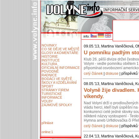
info:
NOVINKY
09.05.'13, Martina Vaněčková, Of
CO SE DĚJE VE MĚSTĚ
U pomníku padlým stoj
GLOSY A KOMENTÁŘE
HISTORIE
Klub 26. pěší divize držel čestn
INSTITUCE
Volyni - vedle pomníku obětem 1.
KULTURA
OFICIÁLNÍ INFORMACE
připomínat osvobození americko
POVODNĚ
celý článek
|
diskuse
| příspěvků 
RADNICE
RODÁCI VE SVĚTĚ
ŠKOLY A VZDĚLÁVÁNÍ
08.05.'13, Martina Vaněčková, Ku
SPORT
Volyně žije divadlem.
STRÁNKY FIREM
TURISTICKÉ
víkendy.
INFORMACE
VOLBY
Nad Volyní drží o prodloužených 
ZÁJMOVÉ SPOLKY
vládu herci, kteří byli úspěšní 
konkurenci celé jedné stovky so
některé názvy vystoupení - Testos
Hymna aneb Urfidlovačka či Pře
přihlásit
celý článek
|
diskuse
| příspěvků 
online:1
22.04.'13, Martina Vaněčková, Ku