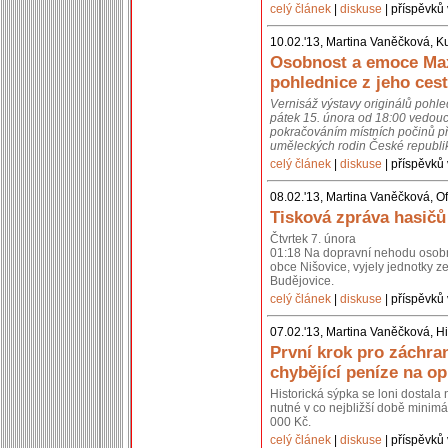
celý článek
|
diskuse
| příspěvků 
10.02.'13, Martina Vaněčková, K
Osobnost a emoce Max
pohlednice z jeho cest
Vernisáž výstavy originálů pohl
pátek 15. února od 18:00 vedouc
pokračováním místních počinů př
uměleckých rodin České republik
celý článek
|
diskuse
| příspěvků 
08.02.'13, Martina Vaněčková, Of
Tisková zpráva hasičů
Čtvrtek 7. února
01:18 Na dopravní nehodu osobní
obce Nišovice, vyjely jednotky 
Budějovice.
celý článek
|
diskuse
| příspěvků 
07.02.'13, Martina Vaněčková, Hi
První krok pro záchra
chybějící peníze na o
Historická sýpka se loni dostal
nutné v co nejbližší době minimál
000 Kč.
celý článek
|
diskuse
| příspěvků 