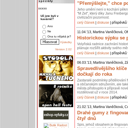
"Přemýšlejte," chce po
xxxxx
Jeho umění není o kochání pěkn
"M Zet", který díky Janu Freiberg
Už jste byli v
civilizační pozornost.
kavárně?
celý článek
|
diskuse
| příspěvků 
Ano
Ne
11.04.'13, Martina Vaněčková, Of
Ona tu nějaká je?
Historickou sýpku se 
Výsledky
Volyňská radnice zachrání histo
plánuje rozšířit aktivity svého 
Version 2.02
celý článek
|
diskuse
| příspěvků 
06.03.'13, Martina Vaněčková, Z
Spravedlivějšího klíč
dočkají do roka
Zastaralé podmínky přidělování 
a občanským sdružením, ale také 
města přistoupilo k přípravě nov
rozdělovat už v roce 2014.
celý článek
|
diskuse
| příspěvků 
21.02.'13, Martina Vaněčková, C
Drahé gumy z fingovan
čtyř dnů
Spis, jehož obsahem je fingovan