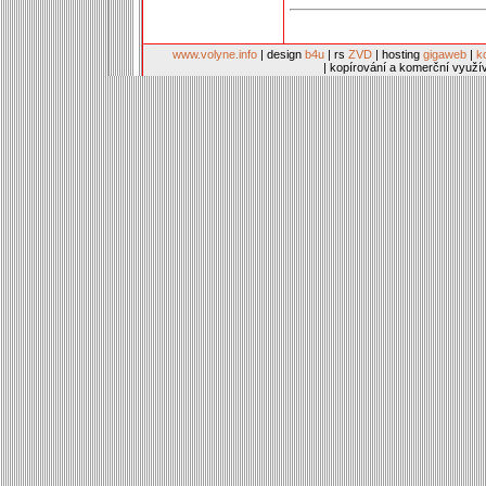
www.volyne.info
| design
b4u
| rs
ZVD
| hosting
gigaweb
|
k
| kopírování a komerční využí