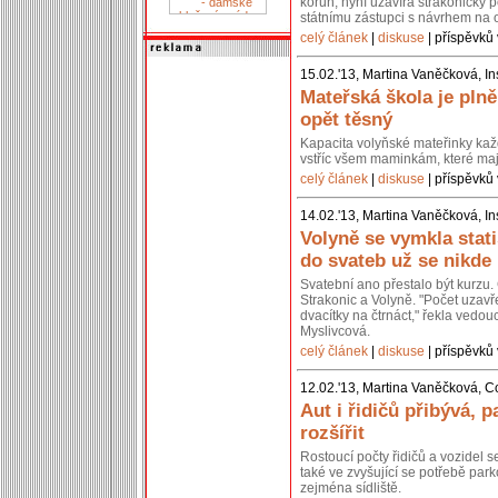
korun, nyní uzavírá strakonický p
státnímu zástupci s návrhem na 
celý článek
|
diskuse
| příspěvků 
15.02.'13, Martina Vaněčková, In
Mateřská škola je pln
opět těsný
Kapacita volyňské mateřinky kaž
vstříc všem maminkám, které mají
celý článek
|
diskuse
| příspěvků 
14.02.'13, Martina Vaněčková, In
Volyně se vymkla stati
do svateb už se nikde
Svatební ano přestalo být kurzu. 
Strakonic a Volyně. "Počet uzavř
dvacítky na čtrnáct," řekla vedou
Myslivcová.
celý článek
|
diskuse
| příspěvků 
12.02.'13, Martina Vaněčková, C
Aut i řidičů přibývá, p
rozšířit
Rostoucí počty řidičů a vozidel 
také ve zvyšující se potřebě park
zejména sídliště.