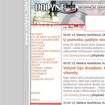
info:
NOVINKY
09.05.'13, Martina Vaněčková, Of
CO SE DĚJE VE MĚSTĚ
U pomníku padlým stoj
GLOSY A KOMENTÁŘE
HISTORIE
Klub 26. pěší divize držel čestn
INSTITUCE
Volyni - vedle pomníku obětem 1.
KULTURA
OFICIÁLNÍ INFORMACE
připomínat osvobození americko
POVODNĚ
celý článek
|
diskuse
| příspěvků 
RADNICE
RODÁCI VE SVĚTĚ
ŠKOLY A VZDĚLÁVÁNÍ
08.05.'13, Martina Vaněčková, Ku
SPORT
Volyně žije divadlem.
STRÁNKY FIREM
TURISTICKÉ
víkendy.
INFORMACE
VOLBY
Nad Volyní drží o prodloužených 
ZÁJMOVÉ SPOLKY
vládu herci, kteří byli úspěšní 
konkurenci celé jedné stovky so
některé názvy vystoupení - Testos
Hymna aneb Urfidlovačka či Pře
přihlásit
celý článek
|
diskuse
| příspěvků 
online:1
22.04.'13, Martina Vaněčková, Ku