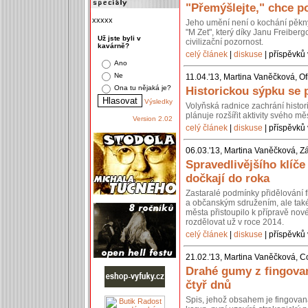
"Přemýšlejte," chce po
xxxxx
Jeho umění není o kochání pěkn
"M Zet", který díky Janu Freiberg
Už jste byli v
civilizační pozornost.
kavárně?
celý článek
|
diskuse
| příspěvků 
Ano
Ne
11.04.'13, Martina Vaněčková, Of
Ona tu nějaká je?
Historickou sýpku se 
Výsledky
Volyňská radnice zachrání histo
plánuje rozšířit aktivity svého 
Version 2.02
celý článek
|
diskuse
| příspěvků 
06.03.'13, Martina Vaněčková, Z
Spravedlivějšího klíč
dočkají do roka
Zastaralé podmínky přidělování 
a občanským sdružením, ale také 
města přistoupilo k přípravě nov
rozdělovat už v roce 2014.
celý článek
|
diskuse
| příspěvků 
21.02.'13, Martina Vaněčková, C
Drahé gumy z fingovan
čtyř dnů
Spis, jehož obsahem je fingovan