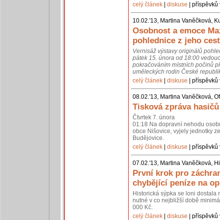
celý článek
|
diskuse
| příspěvků 
10.02.'13, Martina Vaněčková, K
Osobnost a emoce Max
pohlednice z jeho cest
Vernisáž výstavy originálů pohl
pátek 15. února od 18:00 vedouc
pokračováním místních počinů př
uměleckých rodin České republik
celý článek
|
diskuse
| příspěvků 
08.02.'13, Martina Vaněčková, Of
Tisková zpráva hasičů
Čtvrtek 7. února
01:18 Na dopravní nehodu osobní
obce Nišovice, vyjely jednotky 
Budějovice.
celý článek
|
diskuse
| příspěvků 
07.02.'13, Martina Vaněčková, Hi
První krok pro záchra
chybějící peníze na o
Historická sýpka se loni dostal
nutné v co nejbližší době minimál
000 Kč.
celý článek
|
diskuse
| příspěvků 