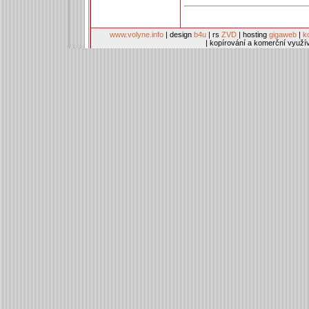
www.volyne.info
| design
b4u
| rs
ZVD
| hosting
gigaweb
|
k
| kopírování a komerční využí