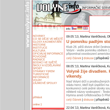
info:
NOVINKY
09.05.'13, Martina Vaněčková, Of
CO SE DĚJE VE MĚSTĚ
U pomníku padlým stoj
GLOSY A KOMENTÁŘE
HISTORIE
Klub 26. pěší divize držel čestn
INSTITUCE
Volyni - vedle pomníku obětem 1.
KULTURA
OFICIÁLNÍ INFORMACE
připomínat osvobození americko
POVODNĚ
celý článek
|
diskuse
| příspěvků 
RADNICE
RODÁCI VE SVĚTĚ
ŠKOLY A VZDĚLÁVÁNÍ
08.05.'13, Martina Vaněčková, Ku
SPORT
Volyně žije divadlem.
STRÁNKY FIREM
TURISTICKÉ
víkendy.
INFORMACE
VOLBY
Nad Volyní drží o prodloužených 
ZÁJMOVÉ SPOLKY
vládu herci, kteří byli úspěšní 
konkurenci celé jedné stovky so
některé názvy vystoupení - Testos
Hymna aneb Urfidlovačka či Pře
přihlásit
celý článek
|
diskuse
| příspěvků 
online:1
22.04.'13, Martina Vaněčková, Ku