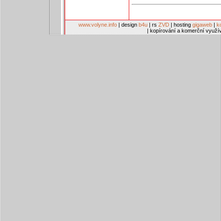
www.volyne.info
| design
b4u
| rs
ZVD
| hosting
gigaweb
|
k
| kopírování a komerční využí