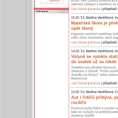
korun, nyní uzavírá strakonický p
státnímu zástupci s návrhem na 
celý článek
|
diskuse
| příspěvků 
15.02.'13, Martina Vaněčková, In
Mateřská škola je pln
opět těsný
Kapacita volyňské mateřinky kaž
vstříc všem maminkám, které mají
celý článek
|
diskuse
| příspěvků 
14.02.'13, Martina Vaněčková, In
Volyně se vymkla stati
do svateb už se nikde
Svatební ano přestalo být kurzu. 
Strakonic a Volyně. "Počet uzavř
dvacítky na čtrnáct," řekla vedou
Myslivcová.
celý článek
|
diskuse
| příspěvků 
12.02.'13, Martina Vaněčková, C
Aut i řidičů přibývá, p
rozšířit
Rostoucí počty řidičů a vozidel 
také ve zvyšující se potřebě park
zejména sídliště.