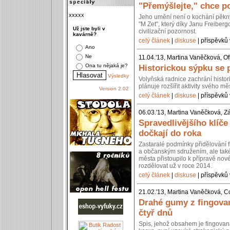
"Přemýšlejte," chce po
xxxxx
Jeho umění není o kochání pěkn
"M Zet", který díky Janu Freiberg
Už jste byli v
civilizační pozornost.
kavárně?
celý článek
|
diskuse
| příspěvků 
Ano
Ne
11.04.'13, Martina Vaněčková, Of
Ona tu nějaká je?
Historickou sýpku se 
Výsledky
Volyňská radnice zachrání histo
plánuje rozšířit aktivity svého 
Version 2.02
celý článek
|
diskuse
| příspěvků 
06.03.'13, Martina Vaněčková, Z
Spravedlivějšího klíč
dočkají do roka
Zastaralé podmínky přidělování 
a občanským sdružením, ale také 
města přistoupilo k přípravě nov
rozdělovat už v roce 2014.
celý článek
|
diskuse
| příspěvků 
21.02.'13, Martina Vaněčková, C
Drahé gumy z fingovan
čtyř dnů
Spis, jehož obsahem je fingovan