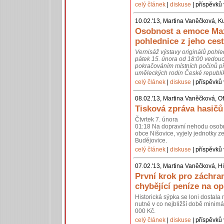
celý článek
|
diskuse
| příspěvků 
10.02.'13, Martina Vaněčková, K
Osobnost a emoce Max
pohlednice z jeho cest
Vernisáž výstavy originálů pohl
pátek 15. února od 18:00 vedouc
pokračováním místních počinů př
uměleckých rodin České republik
celý článek
|
diskuse
| příspěvků 
08.02.'13, Martina Vaněčková, Of
Tisková zpráva hasičů
Čtvrtek 7. února
01:18 Na dopravní nehodu osobní
obce Nišovice, vyjely jednotky 
Budějovice.
celý článek
|
diskuse
| příspěvků 
07.02.'13, Martina Vaněčková, Hi
První krok pro záchra
chybějící peníze na o
Historická sýpka se loni dostal
nutné v co nejbližší době minimál
000 Kč.
celý článek
|
diskuse
| příspěvků 