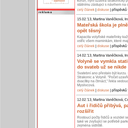
korun, nyní uzavírá strakonický p
státnímu zástupci s návrhem na 
celý článek
|
diskuse
| příspěvků 
15.02.'13, Martina Vaněčková, In
Mateřská škola je pln
opět těsný
Kapacita volyňské mateřinky kaž
vstříc všem maminkám, které mají
celý článek
|
diskuse
| příspěvků 
14.02.'13, Martina Vaněčková, In
Volyně se vymkla stati
do svateb už se nikde
Svatební ano přestalo být kurzu. 
Strakonic a Volyně. "Počet uzavř
dvacítky na čtrnáct," řekla vedou
Myslivcová.
celý článek
|
diskuse
| příspěvků 
12.02.'13, Martina Vaněčková, C
Aut i řidičů přibývá, p
rozšířit
Rostoucí počty řidičů a vozidel 
také ve zvyšující se potřebě park
zejména sídliště.