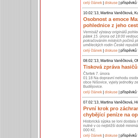
celý článek
|
diskuse
| příspěvků 
10.02.'13, Martina Vaněčková, K
Osobnost a emoce Max
pohlednice z jeho cest
Vernisáž výstavy originálů pohl
pátek 15. února od 18:00 vedouc
pokračováním místních počinů př
uměleckých rodin České republik
celý článek
|
diskuse
| příspěvků 
08.02.'13, Martina Vaněčková, Of
Tisková zpráva hasičů
Čtvrtek 7. února
01:18 Na dopravní nehodu osobní
obce Nišovice, vyjely jednotky 
Budějovice.
celý článek
|
diskuse
| příspěvků 
07.02.'13, Martina Vaněčková, Hi
První krok pro záchra
chybějící peníze na o
Historická sýpka se loni dostal
nutné v co nejbližší době minimál
000 Kč.
celý článek
|
diskuse
| příspěvků 