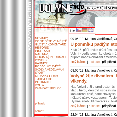
info:
NOVINKY
09.05.'13, Martina Vaněčková, Of
CO SE DĚJE VE MĚSTĚ
U pomníku padlým stoj
GLOSY A KOMENTÁŘE
HISTORIE
Klub 26. pěší divize držel čestn
INSTITUCE
Volyni - vedle pomníku obětem 1.
KULTURA
OFICIÁLNÍ INFORMACE
připomínat osvobození americko
POVODNĚ
celý článek
|
diskuse
| příspěvků 
RADNICE
RODÁCI VE SVĚTĚ
ŠKOLY A VZDĚLÁVÁNÍ
08.05.'13, Martina Vaněčková, Ku
SPORT
Volyně žije divadlem.
STRÁNKY FIREM
TURISTICKÉ
víkendy.
INFORMACE
VOLBY
Nad Volyní drží o prodloužených 
ZÁJMOVÉ SPOLKY
vládu herci, kteří byli úspěšní 
konkurenci celé jedné stovky so
některé názvy vystoupení - Testos
Hymna aneb Urfidlovačka či Pře
přihlásit
celý článek
|
diskuse
| příspěvků 
online:1
22.04.'13, Martina Vaněčková, Ku