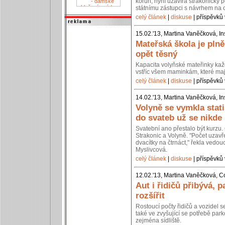
korun, nyní uzavírá strakonický p
státnímu zástupci s návrhem na 
celý článek
|
diskuse
| příspěvků 
15.02.'13, Martina Vaněčková, In
Mateřská škola je pln
opět těsný
Kapacita volyňské mateřinky kaž
vstříc všem maminkám, které mají
celý článek
|
diskuse
| příspěvků 
14.02.'13, Martina Vaněčková, In
Volyně se vymkla stati
do svateb už se nikde
Svatební ano přestalo být kurzu. 
Strakonic a Volyně. "Počet uzavř
dvacítky na čtrnáct," řekla vedou
Myslivcová.
celý článek
|
diskuse
| příspěvků 
12.02.'13, Martina Vaněčková, C
Aut i řidičů přibývá, p
rozšířit
Rostoucí počty řidičů a vozidel 
také ve zvyšující se potřebě park
zejména sídliště.