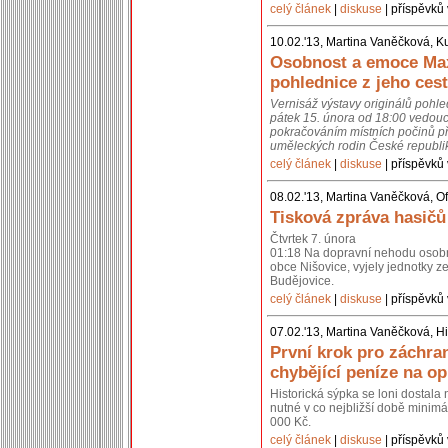
celý článek
|
diskuse
| příspěvků 
10.02.'13, Martina Vaněčková, K
Osobnost a emoce Max
pohlednice z jeho cest
Vernisáž výstavy originálů pohl
pátek 15. února od 18:00 vedouc
pokračováním místních počinů př
uměleckých rodin České republik
celý článek
|
diskuse
| příspěvků 
08.02.'13, Martina Vaněčková, Of
Tisková zpráva hasičů
Čtvrtek 7. února
01:18 Na dopravní nehodu osobní
obce Nišovice, vyjely jednotky 
Budějovice.
celý článek
|
diskuse
| příspěvků 
07.02.'13, Martina Vaněčková, Hi
První krok pro záchra
chybějící peníze na o
Historická sýpka se loni dostal
nutné v co nejbližší době minimál
000 Kč.
celý článek
|
diskuse
| příspěvků 