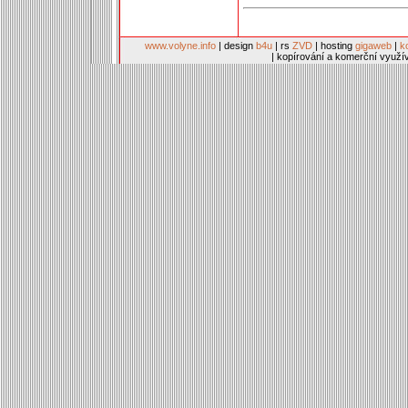
www.volyne.info
| design
b4u
| rs
ZVD
| hosting
gigaweb
|
k
| kopírování a komerční využí