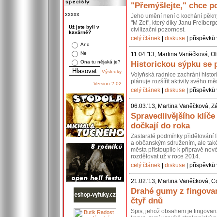
"Přemýšlejte," chce po
xxxxx
Jeho umění není o kochání pěkn
"M Zet", který díky Janu Freiberg
Už jste byli v
civilizační pozornost.
kavárně?
celý článek
|
diskuse
| příspěvků 
Ano
Ne
11.04.'13, Martina Vaněčková, Of
Ona tu nějaká je?
Historickou sýpku se 
Výsledky
Volyňská radnice zachrání histo
plánuje rozšířit aktivity svého 
Version 2.02
celý článek
|
diskuse
| příspěvků 
06.03.'13, Martina Vaněčková, Z
Spravedlivějšího klíč
dočkají do roka
Zastaralé podmínky přidělování 
a občanským sdružením, ale také 
města přistoupilo k přípravě nov
rozdělovat už v roce 2014.
celý článek
|
diskuse
| příspěvků 
21.02.'13, Martina Vaněčková, C
Drahé gumy z fingovan
čtyř dnů
Spis, jehož obsahem je fingovan