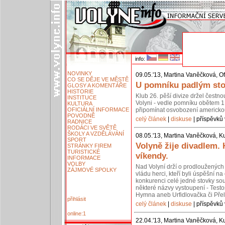
info:
NOVINKY
09.05.'13, Martina Vaněčková, Of
CO SE DĚJE VE MĚSTĚ
U pomníku padlým stoj
GLOSY A KOMENTÁŘE
HISTORIE
Klub 26. pěší divize držel čestn
INSTITUCE
Volyni - vedle pomníku obětem 1.
KULTURA
OFICIÁLNÍ INFORMACE
připomínat osvobození americko
POVODNĚ
celý článek
|
diskuse
| příspěvků 
RADNICE
RODÁCI VE SVĚTĚ
ŠKOLY A VZDĚLÁVÁNÍ
08.05.'13, Martina Vaněčková, Ku
SPORT
Volyně žije divadlem.
STRÁNKY FIREM
TURISTICKÉ
víkendy.
INFORMACE
VOLBY
Nad Volyní drží o prodloužených 
ZÁJMOVÉ SPOLKY
vládu herci, kteří byli úspěšní 
konkurenci celé jedné stovky so
některé názvy vystoupení - Testos
Hymna aneb Urfidlovačka či Pře
přihlásit
celý článek
|
diskuse
| příspěvků 
online:1
22.04.'13, Martina Vaněčková, Ku