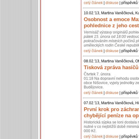
celý článek
|
diskuse
| příspěvků 
10.02.'13, Martina Vaněčková, K
Osobnost a emoce Max
pohlednice z jeho cest
Vernisáž výstavy originálů pohl
pátek 15. února od 18:00 vedouc
pokračováním místních počinů př
uměleckých rodin České republik
celý článek
|
diskuse
| příspěvků 
08.02.'13, Martina Vaněčková, Of
Tisková zpráva hasičů
Čtvrtek 7. února
01:18 Na dopravní nehodu osobní
obce Nišovice, vyjely jednotky 
Budějovice.
celý článek
|
diskuse
| příspěvků 
07.02.'13, Martina Vaněčková, Hi
První krok pro záchra
chybějící peníze na o
Historická sýpka se loni dostal
nutné v co nejbližší době minimál
000 Kč.
celý článek
|
diskuse
| příspěvků 