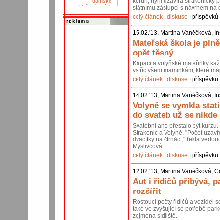
korun, nyní uzavírá strakonický p
státnímu zástupci s návrhem na 
celý článek
|
diskuse
| příspěvků 
15.02.'13, Martina Vaněčková, In
Mateřská škola je pln
opět těsný
Kapacita volyňské mateřinky kaž
vstříc všem maminkám, které mají
celý článek
|
diskuse
| příspěvků 
14.02.'13, Martina Vaněčková, In
Volyně se vymkla stati
do svateb už se nikde
Svatební ano přestalo být kurzu. 
Strakonic a Volyně. "Počet uzavř
dvacítky na čtrnáct," řekla vedou
Myslivcová.
celý článek
|
diskuse
| příspěvků 
12.02.'13, Martina Vaněčková, C
Aut i řidičů přibývá, p
rozšířit
Rostoucí počty řidičů a vozidel 
také ve zvyšující se potřebě park
zejména sídliště.