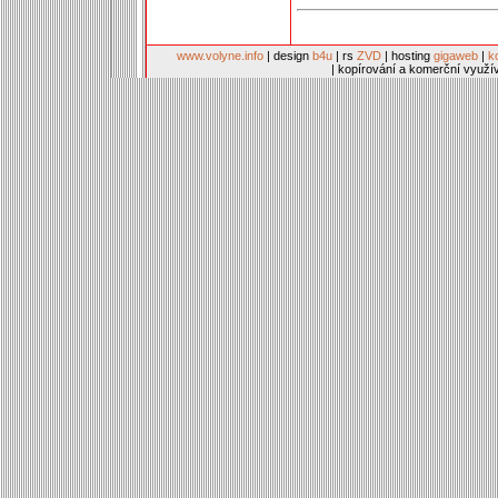
www.volyne.info
| design
b4u
| rs
ZVD
| hosting
gigaweb
|
k
| kopírování a komerční využí