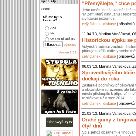
"Přemýšlejte," chce po
xxxxx
Jeho umění není o kochání pěkn
"M Zet", který díky Janu Freiberg
Už jste byli v
civilizační pozornost.
kavárně?
celý článek
|
diskuse
| příspěvků 
Ano
Ne
11.04.'13, Martina Vaněčková, Of
Ona tu nějaká je?
Historickou sýpku se 
Výsledky
Volyňská radnice zachrání histo
plánuje rozšířit aktivity svého 
Version 2.02
celý článek
|
diskuse
| příspěvků 
06.03.'13, Martina Vaněčková, Z
Spravedlivějšího klíč
dočkají do roka
Zastaralé podmínky přidělování 
a občanským sdružením, ale také 
města přistoupilo k přípravě nov
rozdělovat už v roce 2014.
celý článek
|
diskuse
| příspěvků 
21.02.'13, Martina Vaněčková, C
Drahé gumy z fingovan
čtyř dnů
Spis, jehož obsahem je fingovan