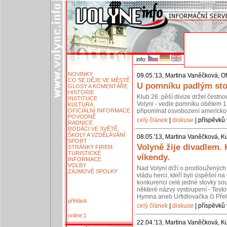
info:
NOVINKY
09.05.'13, Martina Vaněčková, Of
CO SE DĚJE VE MĚSTĚ
U pomníku padlým stoj
GLOSY A KOMENTÁŘE
HISTORIE
Klub 26. pěší divize držel čestn
INSTITUCE
Volyni - vedle pomníku obětem 1.
KULTURA
OFICIÁLNÍ INFORMACE
připomínat osvobození americko
POVODNĚ
celý článek
|
diskuse
| příspěvků 
RADNICE
RODÁCI VE SVĚTĚ
ŠKOLY A VZDĚLÁVÁNÍ
08.05.'13, Martina Vaněčková, Ku
SPORT
Volyně žije divadlem.
STRÁNKY FIREM
TURISTICKÉ
víkendy.
INFORMACE
VOLBY
Nad Volyní drží o prodloužených 
ZÁJMOVÉ SPOLKY
vládu herci, kteří byli úspěšní 
konkurenci celé jedné stovky so
některé názvy vystoupení - Testos
Hymna aneb Urfidlovačka či Pře
přihlásit
celý článek
|
diskuse
| příspěvků 
online:1
22.04.'13, Martina Vaněčková, Ku