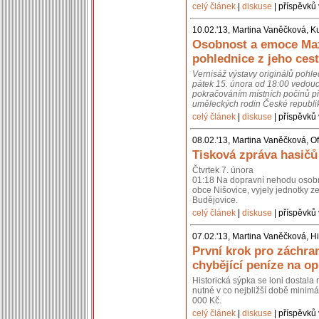
celý článek
|
diskuse
| příspěvků 
10.02.'13, Martina Vaněčková, K
Osobnost a emoce Max
pohlednice z jeho cest
Vernisáž výstavy originálů pohl
pátek 15. února od 18:00 vedouc
pokračováním místních počinů př
uměleckých rodin České republik
celý článek
|
diskuse
| příspěvků 
08.02.'13, Martina Vaněčková, Of
Tisková zpráva hasičů
Čtvrtek 7. února
01:18 Na dopravní nehodu osobní
obce Nišovice, vyjely jednotky 
Budějovice.
celý článek
|
diskuse
| příspěvků 
07.02.'13, Martina Vaněčková, Hi
První krok pro záchra
chybějící peníze na o
Historická sýpka se loni dostal
nutné v co nejbližší době minimál
000 Kč.
celý článek
|
diskuse
| příspěvků 