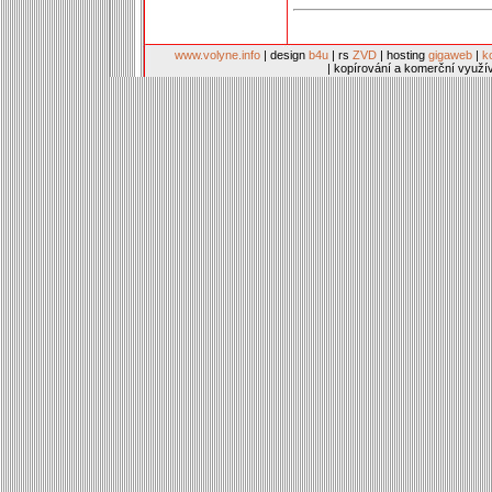
www.volyne.info
| design
b4u
| rs
ZVD
| hosting
gigaweb
|
k
| kopírování a komerční využí