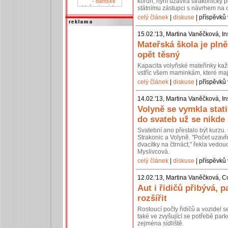
korun, nyní uzavírá strakonický p
státnímu zástupci s návrhem na 
celý článek
|
diskuse
| příspěvků 
15.02.'13, Martina Vaněčková, In
Mateřská škola je pln
opět těsný
Kapacita volyňské mateřinky kaž
vstříc všem maminkám, které mají
celý článek
|
diskuse
| příspěvků 
14.02.'13, Martina Vaněčková, In
Volyně se vymkla stati
do svateb už se nikde
Svatební ano přestalo být kurzu. 
Strakonic a Volyně. "Počet uzavř
dvacítky na čtrnáct," řekla vedou
Myslivcová.
celý článek
|
diskuse
| příspěvků 
12.02.'13, Martina Vaněčková, C
Aut i řidičů přibývá, p
rozšířit
Rostoucí počty řidičů a vozidel 
také ve zvyšující se potřebě park
zejména sídliště.