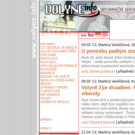
info:
NOVINKY
09.05.'13, Martina Vaněčková, Of
CO SE DĚJE VE MĚSTĚ
U pomníku padlým stoj
GLOSY A KOMENTÁŘE
HISTORIE
Klub 26. pěší divize držel čestn
INSTITUCE
Volyni - vedle pomníku obětem 1.
KULTURA
OFICIÁLNÍ INFORMACE
připomínat osvobození americko
POVODNĚ
celý článek
|
diskuse
| příspěvků 
RADNICE
RODÁCI VE SVĚTĚ
ŠKOLY A VZDĚLÁVÁNÍ
08.05.'13, Martina Vaněčková, Ku
SPORT
Volyně žije divadlem.
STRÁNKY FIREM
TURISTICKÉ
víkendy.
INFORMACE
VOLBY
Nad Volyní drží o prodloužených 
ZÁJMOVÉ SPOLKY
vládu herci, kteří byli úspěšní 
konkurenci celé jedné stovky so
některé názvy vystoupení - Testos
Hymna aneb Urfidlovačka či Pře
přihlásit
celý článek
|
diskuse
| příspěvků 
online:1
22.04.'13, Martina Vaněčková, Ku