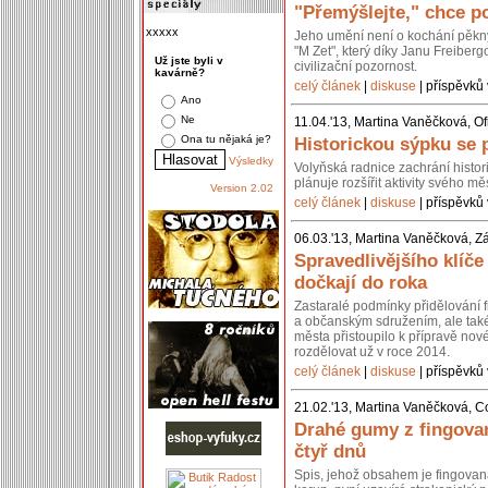
"Přemýšlejte," chce po
xxxxx
Jeho umění není o kochání pěkn
"M Zet", který díky Janu Freiberg
Už jste byli v
civilizační pozornost.
kavárně?
celý článek
|
diskuse
| příspěvků 
Ano
Ne
11.04.'13, Martina Vaněčková, Of
Ona tu nějaká je?
Historickou sýpku se 
Výsledky
Volyňská radnice zachrání histo
plánuje rozšířit aktivity svého 
Version 2.02
celý článek
|
diskuse
| příspěvků 
06.03.'13, Martina Vaněčková, Z
Spravedlivějšího klíč
dočkají do roka
Zastaralé podmínky přidělování 
a občanským sdružením, ale také 
města přistoupilo k přípravě nov
rozdělovat už v roce 2014.
celý článek
|
diskuse
| příspěvků 
21.02.'13, Martina Vaněčková, C
Drahé gumy z fingovan
čtyř dnů
Spis, jehož obsahem je fingovan