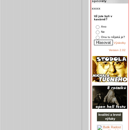
xxxxx
Už jste byli v
kavárně?
Ano
Ne
Ona tu nějaká je?
Výsledky
Version 2.02