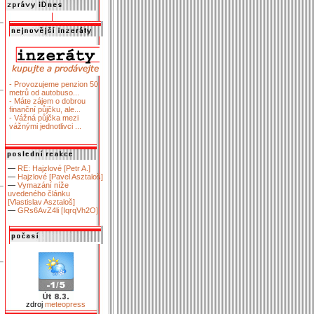
- Provozujeme penzion 50
metrů od autobuso...
- Máte zájem o dobrou
finanční půjčku, ale...
- Vážná půjčka mezi
vážnými jednotlivci ...
—
RE: Hajzlové [Petr A.]
—
Hajzlové [Pavel Asztaloš]
—
Vymazání níže
uvedeného článku
[Vlastislav Asztaloš]
—
GRs6AvZ4li [IqrqVh2O]
zdroj
meteopress