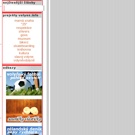
marná snaha
"25"
respektive
shivers
goos
muzeum
bikerz
skateboarding
knihovna
kultura
slavoj volyne
volyněvdolyně