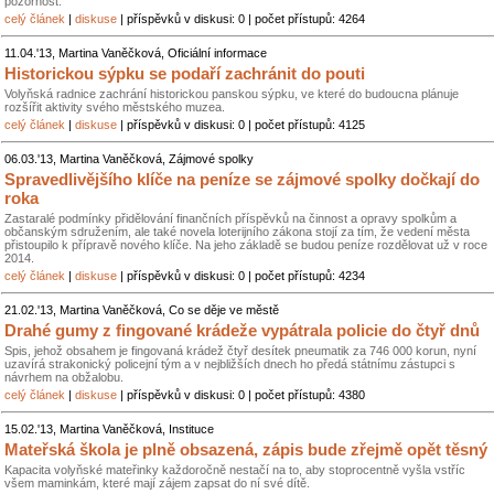
pozornost.
celý článek
|
diskuse
| příspěvků v diskusi: 0 | počet přístupů: 4264
11.04.'13, Martina Vaněčková, Oficiální informace
Historickou sýpku se podaří zachránit do pouti
Volyňská radnice zachrání historickou panskou sýpku, ve které do budoucna plánuje
rozšířit aktivity svého městského muzea.
celý článek
|
diskuse
| příspěvků v diskusi: 0 | počet přístupů: 4125
06.03.'13, Martina Vaněčková, Zájmové spolky
Spravedlivějšího klíče na peníze se zájmové spolky dočkají do
roka
Zastaralé podmínky přidělování finančních příspěvků na činnost a opravy spolkům a
občanským sdružením, ale také novela loterijního zákona stojí za tím, že vedení města
přistoupilo k přípravě nového klíče. Na jeho základě se budou peníze rozdělovat už v roce
2014.
celý článek
|
diskuse
| příspěvků v diskusi: 0 | počet přístupů: 4234
21.02.'13, Martina Vaněčková, Co se děje ve městě
Drahé gumy z fingované krádeže vypátrala policie do čtyř dnů
Spis, jehož obsahem je fingovaná krádež čtyř desítek pneumatik za 746 000 korun, nyní
uzavírá strakonický policejní tým a v nejbližších dnech ho předá státnímu zástupci s
návrhem na obžalobu.
celý článek
|
diskuse
| příspěvků v diskusi: 0 | počet přístupů: 4380
15.02.'13, Martina Vaněčková, Instituce
Mateřská škola je plně obsazená, zápis bude zřejmě opět těsný
Kapacita volyňské mateřinky každoročně nestačí na to, aby stoprocentně vyšla vstříc
všem maminkám, které mají zájem zapsat do ní své dítě.