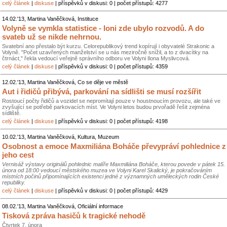
celý článek
|
diskuse
| příspěvků v diskusi: 0 | počet přístupů: 4277
14.02.'13, Martina Vaněčková, Instituce
Volyně se vymkla statistice - loni zde ubylo rozvodů. A do
svateb už se nikde nehrnou.
Svatební ano přestalo být kurzu. Celorepublikový trend kopírují i obyvatelé Strakonic a
Volyně. "Počet uzavřených manželství se u nás meziročně snížil, a to z dvacítky na
čtrnáct," řekla vedoucí veřejně správního odboru ve Volyni Ilona Myslivcová.
celý článek
|
diskuse
| příspěvků v diskusi: 0 | počet přístupů: 4359
12.02.'13, Martina Vaněčková, Co se děje ve městě
Aut i řidičů přibývá, parkování na sídlišti se musí rozšířit
Rostoucí počty řidičů a vozidel se nepromítají pouze v houstnoucím provozu, ale také ve
zvyšující se potřebě parkovacích míst. Ve Volyni letos budou prvořadě řešit zejména
sídliště.
celý článek
|
diskuse
| příspěvků v diskusi: 0 | počet přístupů: 4198
10.02.'13, Martina Vaněčková, Kultura, Muzeum
Osobnost a emoce Maxmiliána Boháče převypráví pohlednice z
jeho cest
Vernisáž výstavy originálů pohlednic malíře Maxmiliána Boháče, kterou povede v pátek 15.
února od 18:00 vedoucí městského muzea ve Volyni Karel Skalický, je pokračováním
místních počinů připomínajících existenci jedné z významných uměleckých rodin České
republiky.
celý článek
|
diskuse
| příspěvků v diskusi: 0 | počet přístupů: 4429
08.02.'13, Martina Vaněčková, Oficiální informace
Tisková zpráva hasičů k tragické nehodě
Čtvrtek 7. února