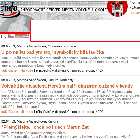
čtvrtek
svátek
nastav
info:
09.05.'13, Martina Vaněčková, Oficiální informace
U pomníku padlým stojí symbolicky bílá lavička
Klub 26. pěší divize držel čestnou stráž při odhalení neobvyklého pomníku ve Volyni - vedle
pomníku obětem 1. světové války vyrostla lavička, která má připomínat osvobození
americkou armádou na konci války druhé.
celý článek
|
diskuse
| příspěvků v diskusi: 0 | počet přístupů: 4427
08.05.'13, Martina Vaněčková, Kultura, koncerty
Volyně žije divadlem. Hercům patří oba prodloužené víkendy.
Nad Volyní drží o prodloužených víkendech 9. až 12. května a 16. až 19. května vládu
herci, kteří byli úspěšní na osmnácti krajských postupových přehlídkách v konkurenci celé
jedné stovky soutěžních souborů. Zvědavost vzbuzují už jen některé názvy vystoupení -
Testosteron, Televizor, Kytice, Brýle Eltona Johna, Hymna aneb Urfidlovačka či Přelet nad
kukaččím hnízdem apod.
celý článek
|
diskuse
| příspěvků v diskusi: 0 | počet přístupů: 4299
22.04.'13, Martina Vaněčková, Kultura
"Přemýšlejte," chce po lidech Martin Zet
Jeho umění není o kochání pěknými věcmi.
"M Zet", který díky Janu Freibergovi v dubnu navštívil Volyni, se zaměřuje na civilizační