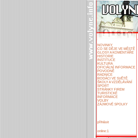
NOVINKY
CO SE DĚJE VE MĚSTĚ
GLOSY A KOMENTÁŘE
HISTORIE
INSTITUCE
KULTURA
OFICIÁLNÍ INFORMACE
POVODNĚ
RADNICE
RODÁCI VE SVĚTĚ
ŠKOLY A VZDĚLÁVÁNÍ
SPORT
STRÁNKY FIREM
TURISTICKÉ
INFORMACE
VOLBY
ZÁJMOVÉ SPOLKY
přihlásit
online:1