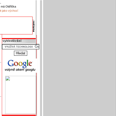
,
 má Oldřiška
it jako výchozí