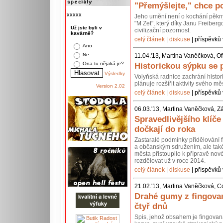
"Přemýšlejte," chce po
xxxxx
Jeho umění není o kochání pěkn
"M Zet", který díky Janu Freiberg
Už jste byli v
civilizační pozornost.
kavárně?
celý článek
|
diskuse
| příspěvků 
Ano
Ne
11.04.'13, Martina Vaněčková, Of
Ona tu nějaká je?
Historickou sýpku se 
Výsledky
Volyňská radnice zachrání histo
plánuje rozšířit aktivity svého 
Version 2.02
celý článek
|
diskuse
| příspěvků 
06.03.'13, Martina Vaněčková, Z
Spravedlivějšího klíč
dočkají do roka
Zastaralé podmínky přidělování 
a občanským sdružením, ale také 
města přistoupilo k přípravě nov
rozdělovat už v roce 2014.
celý článek
|
diskuse
| příspěvků 
21.02.'13, Martina Vaněčková, C
Drahé gumy z fingovan
čtyř dnů
Spis, jehož obsahem je fingovan