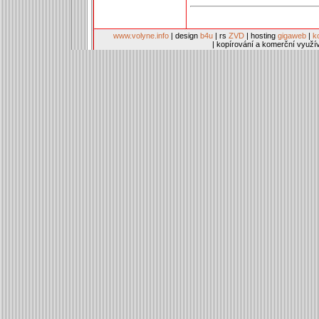
www.volyne.info
| design
b4u
| rs
ZVD
| hosting
gigaweb
|
k
| kopírování a komerční využí