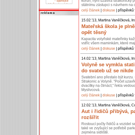
korun, nyní uzavírá strakonický p
státnímu zástupci s návrhem na 
celý článek
|
diskuse
| příspěvků 
15.02.'13, Martina Vaněčková, In
Mateřská škola je pln
opět těsný
Kapacita volyňské mateřinky kaž
vstříc všem maminkám, které mají
celý článek
|
diskuse
| příspěvků 
14.02.'13, Martina Vaněčková, In
Volyně se vymkla stati
do svateb už se nikde
Svatební ano přestalo být kurzu. 
Strakonic a Volyně. "Počet uzavř
dvacítky na čtrnáct," řekla vedou
Myslivcová.
celý článek
|
diskuse
| příspěvků 
12.02.'13, Martina Vaněčková, C
Aut i řidičů přibývá, p
rozšířit
Rostoucí počty řidičů a vozidel 
také ve zvyšující se potřebě park
zejména sídliště.