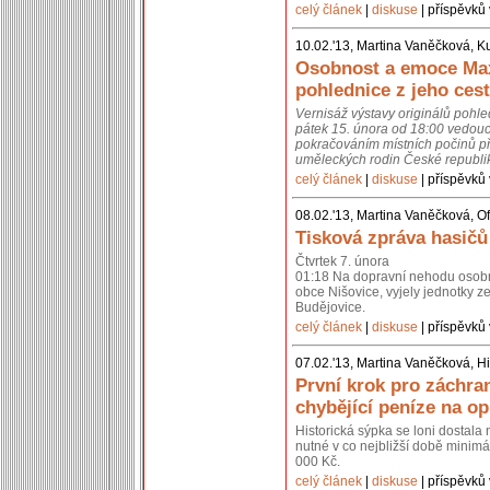
celý článek
|
diskuse
| příspěvků 
10.02.'13, Martina Vaněčková, K
Osobnost a emoce Max
pohlednice z jeho cest
Vernisáž výstavy originálů pohl
pátek 15. února od 18:00 vedouc
pokračováním místních počinů př
uměleckých rodin České republik
celý článek
|
diskuse
| příspěvků 
08.02.'13, Martina Vaněčková, Of
Tisková zpráva hasičů
Čtvrtek 7. února
01:18 Na dopravní nehodu osobní
obce Nišovice, vyjely jednotky 
Budějovice.
celý článek
|
diskuse
| příspěvků 
07.02.'13, Martina Vaněčková, Hi
První krok pro záchra
chybějící peníze na o
Historická sýpka se loni dostal
nutné v co nejbližší době minimál
000 Kč.
celý článek
|
diskuse
| příspěvků 