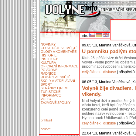
info:
NOVINKY
09.05.'13, Martina Vaněčková, Of
CO SE DĚJE VE MĚSTĚ
U pomníku padlým stoj
GLOSY A KOMENTÁŘE
HISTORIE
Klub 26. pěší divize držel čestn
INSTITUCE
Volyni - vedle pomníku obětem 1.
KULTURA
OFICIÁLNÍ INFORMACE
připomínat osvobození americko
POVODNĚ
celý článek
|
diskuse
| příspěvků 
RADNICE
RODÁCI VE SVĚTĚ
ŠKOLY A VZDĚLÁVÁNÍ
08.05.'13, Martina Vaněčková, Ku
SPORT
Volyně žije divadlem.
STRÁNKY FIREM
TURISTICKÉ
víkendy.
INFORMACE
VOLBY
Nad Volyní drží o prodloužených 
ZÁJMOVÉ SPOLKY
vládu herci, kteří byli úspěšní 
konkurenci celé jedné stovky so
některé názvy vystoupení - Testos
Hymna aneb Urfidlovačka či Pře
přihlásit
celý článek
|
diskuse
| příspěvků 
online:1
22.04.'13, Martina Vaněčková, Ku