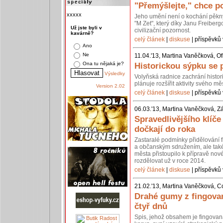
"Přemýšlejte," chce po
xxxxx
Jeho umění není o kochání pěkn
"M Zet", který díky Janu Freiberg
Už jste byli v
civilizační pozornost.
kavárně?
celý článek
|
diskuse
| příspěvků 
Ano
Ne
11.04.'13, Martina Vaněčková, Of
Ona tu nějaká je?
Historickou sýpku se 
Výsledky
Volyňská radnice zachrání histo
plánuje rozšířit aktivity svého 
Version 2.02
celý článek
|
diskuse
| příspěvků 
06.03.'13, Martina Vaněčková, Z
Spravedlivějšího klíč
dočkají do roka
Zastaralé podmínky přidělování 
a občanským sdružením, ale také 
města přistoupilo k přípravě nov
rozdělovat už v roce 2014.
celý článek
|
diskuse
| příspěvků 
21.02.'13, Martina Vaněčková, C
Drahé gumy z fingovan
čtyř dnů
Spis, jehož obsahem je fingovan