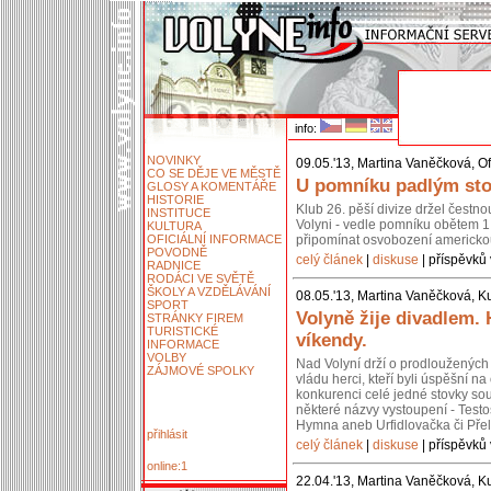
info:
NOVINKY
09.05.'13, Martina Vaněčková, Of
CO SE DĚJE VE MĚSTĚ
U pomníku padlým stoj
GLOSY A KOMENTÁŘE
HISTORIE
Klub 26. pěší divize držel čestn
INSTITUCE
Volyni - vedle pomníku obětem 1.
KULTURA
OFICIÁLNÍ INFORMACE
připomínat osvobození americko
POVODNĚ
celý článek
|
diskuse
| příspěvků 
RADNICE
RODÁCI VE SVĚTĚ
ŠKOLY A VZDĚLÁVÁNÍ
08.05.'13, Martina Vaněčková, Ku
SPORT
Volyně žije divadlem.
STRÁNKY FIREM
TURISTICKÉ
víkendy.
INFORMACE
VOLBY
Nad Volyní drží o prodloužených 
ZÁJMOVÉ SPOLKY
vládu herci, kteří byli úspěšní 
konkurenci celé jedné stovky so
některé názvy vystoupení - Testos
Hymna aneb Urfidlovačka či Pře
přihlásit
celý článek
|
diskuse
| příspěvků 
online:1
22.04.'13, Martina Vaněčková, Ku