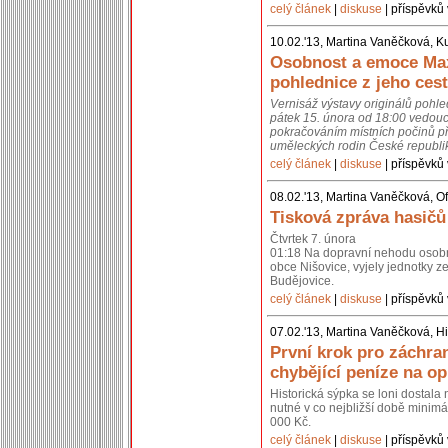
celý článek
|
diskuse
| příspěvků 
10.02.'13, Martina Vaněčková, K
Osobnost a emoce Max
pohlednice z jeho cest
Vernisáž výstavy originálů pohl
pátek 15. února od 18:00 vedouc
pokračováním místních počinů př
uměleckých rodin České republik
celý článek
|
diskuse
| příspěvků 
08.02.'13, Martina Vaněčková, Of
Tisková zpráva hasičů
Čtvrtek 7. února
01:18 Na dopravní nehodu osobní
obce Nišovice, vyjely jednotky 
Budějovice.
celý článek
|
diskuse
| příspěvků 
07.02.'13, Martina Vaněčková, Hi
První krok pro záchra
chybějící peníze na o
Historická sýpka se loni dostal
nutné v co nejbližší době minimál
000 Kč.
celý článek
|
diskuse
| příspěvků 