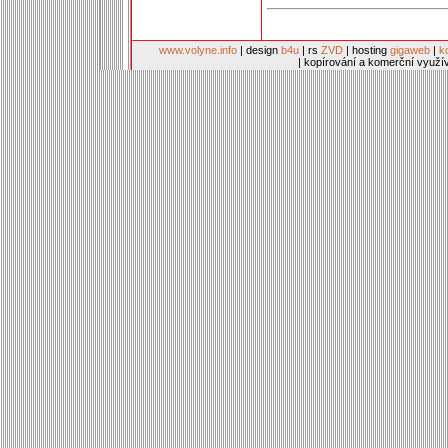
www.volyne.info
| design
b4u
| rs
ZVD
| hosting
gigaweb
|
k
| kopírování a komerční využí