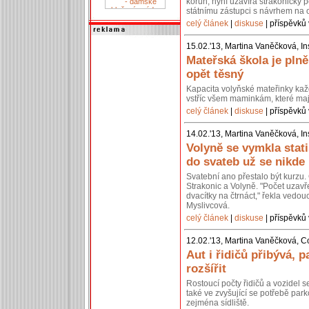
korun, nyní uzavírá strakonický p
státnímu zástupci s návrhem na 
celý článek
|
diskuse
| příspěvků 
15.02.'13, Martina Vaněčková, In
Mateřská škola je pln
opět těsný
Kapacita volyňské mateřinky kaž
vstříc všem maminkám, které mají
celý článek
|
diskuse
| příspěvků 
14.02.'13, Martina Vaněčková, In
Volyně se vymkla stati
do svateb už se nikde
Svatební ano přestalo být kurzu. 
Strakonic a Volyně. "Počet uzavř
dvacítky na čtrnáct," řekla vedou
Myslivcová.
celý článek
|
diskuse
| příspěvků 
12.02.'13, Martina Vaněčková, C
Aut i řidičů přibývá, p
rozšířit
Rostoucí počty řidičů a vozidel 
také ve zvyšující se potřebě park
zejména sídliště.