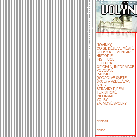
NOVINKY
CO SE DĚJE VE MĚSTĚ
GLOSY A KOMENTÁŘE
HISTORIE
INSTITUCE
KULTURA
OFICIÁLNÍ INFORMACE
POVODNĚ
RADNICE
RODÁCI VE SVĚTĚ
ŠKOLY A VZDĚLÁVÁNÍ
SPORT
STRÁNKY FIREM
TURISTICKÉ
INFORMACE
VOLBY
ZÁJMOVÉ SPOLKY
přihlásit
online:1