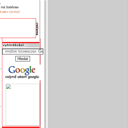
,
 má Soběslav
it jako výchozí