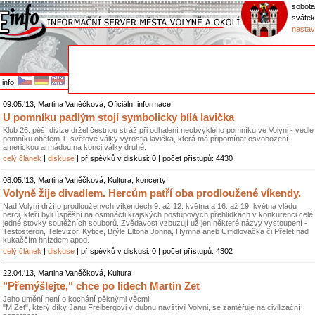
sobota
svátek
nastav
info:
09.05.'13, Martina Vaněčková, Oficiální informace
U pomníku padlým stojí symbolicky bílá lavička
Klub 26. pěší divize držel čestnou stráž při odhalení neobvyklého pomníku ve Volyni - vedle
pomníku obětem 1. světové války vyrostla lavička, která má připomínat osvobození
americkou armádou na konci války druhé.
celý článek
|
diskuse
| příspěvků v diskusi: 0 | počet přístupů: 4430
08.05.'13, Martina Vaněčková, Kultura, koncerty
Volyně žije divadlem. Hercům patří oba prodloužené víkendy.
Nad Volyní drží o prodloužených víkendech 9. až 12. května a 16. až 19. května vládu
herci, kteří byli úspěšní na osmnácti krajských postupových přehlídkách v konkurenci celé
jedné stovky soutěžních souborů. Zvědavost vzbuzují už jen některé názvy vystoupení -
Testosteron, Televizor, Kytice, Brýle Eltona Johna, Hymna aneb Urfidlovačka či Přelet nad
kukaččím hnízdem apod.
celý článek
|
diskuse
| příspěvků v diskusi: 0 | počet přístupů: 4302
22.04.'13, Martina Vaněčková, Kultura
"Přemýšlejte," chce po lidech Martin Zet
Jeho umění není o kochání pěknými věcmi.
"M Zet", který díky Janu Freibergovi v dubnu navštívil Volyni, se zaměřuje na civilizační