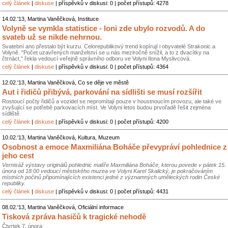
celý článek
|
diskuse
| příspěvků v diskusi: 0 | počet přístupů: 4278
14.02.'13, Martina Vaněčková, Instituce
Volyně se vymkla statistice - loni zde ubylo rozvodů. A do
svateb už se nikde nehrnou.
Svatební ano přestalo být kurzu. Celorepublikový trend kopírují i obyvatelé Strakonic a
Volyně. "Počet uzavřených manželství se u nás meziročně snížil, a to z dvacítky na
čtrnáct," řekla vedoucí veřejně správního odboru ve Volyni Ilona Myslivcová.
celý článek
|
diskuse
| příspěvků v diskusi: 0 | počet přístupů: 4364
12.02.'13, Martina Vaněčková, Co se děje ve městě
Aut i řidičů přibývá, parkování na sídlišti se musí rozšířit
Rostoucí počty řidičů a vozidel se nepromítají pouze v houstnoucím provozu, ale také ve
zvyšující se potřebě parkovacích míst. Ve Volyni letos budou prvořadě řešit zejména
sídliště.
celý článek
|
diskuse
| příspěvků v diskusi: 0 | počet přístupů: 4200
10.02.'13, Martina Vaněčková, Kultura, Muzeum
Osobnost a emoce Maxmiliána Boháče převypráví pohlednice z
jeho cest
Vernisáž výstavy originálů pohlednic malíře Maxmiliána Boháče, kterou povede v pátek 15.
února od 18:00 vedoucí městského muzea ve Volyni Karel Skalický, je pokračováním
místních počinů připomínajících existenci jedné z významných uměleckých rodin České
republiky.
celý článek
|
diskuse
| příspěvků v diskusi: 0 | počet přístupů: 4431
08.02.'13, Martina Vaněčková, Oficiální informace
Tisková zpráva hasičů k tragické nehodě
Čtvrtek 7. února