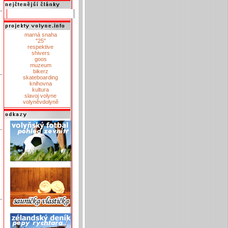
marná snaha
"25"
respektive
shivers
goos
muzeum
bikerz
skateboarding
knihovna
kultura
slavoj volyne
volyněvdolyně