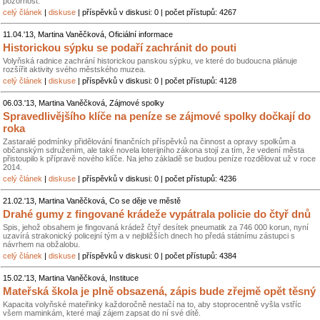
pozornost.
celý článek
|
diskuse
| příspěvků v diskusi: 0 | počet přístupů: 4267
11.04.'13, Martina Vaněčková, Oficiální informace
Historickou sýpku se podaří zachránit do pouti
Volyňská radnice zachrání historickou panskou sýpku, ve které do budoucna plánuje
rozšířit aktivity svého městského muzea.
celý článek
|
diskuse
| příspěvků v diskusi: 0 | počet přístupů: 4128
06.03.'13, Martina Vaněčková, Zájmové spolky
Spravedlivějšího klíče na peníze se zájmové spolky dočkají do
roka
Zastaralé podmínky přidělování finančních příspěvků na činnost a opravy spolkům a
občanským sdružením, ale také novela loterijního zákona stojí za tím, že vedení města
přistoupilo k přípravě nového klíče. Na jeho základě se budou peníze rozdělovat už v roce
2014.
celý článek
|
diskuse
| příspěvků v diskusi: 0 | počet přístupů: 4236
21.02.'13, Martina Vaněčková, Co se děje ve městě
Drahé gumy z fingované krádeže vypátrala policie do čtyř dnů
Spis, jehož obsahem je fingovaná krádež čtyř desítek pneumatik za 746 000 korun, nyní
uzavírá strakonický policejní tým a v nejbližších dnech ho předá státnímu zástupci s
návrhem na obžalobu.
celý článek
|
diskuse
| příspěvků v diskusi: 0 | počet přístupů: 4384
15.02.'13, Martina Vaněčková, Instituce
Mateřská škola je plně obsazená, zápis bude zřejmě opět těsný
Kapacita volyňské mateřinky každoročně nestačí na to, aby stoprocentně vyšla vstříc
všem maminkám, které mají zájem zapsat do ní své dítě.