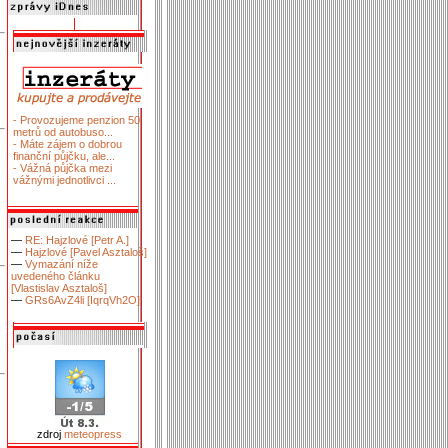
- Provozujeme penzion 50
metrů od autobuso...
- Máte zájem o dobrou
finanční půjčku, ale...
- Vážná půjčka mezi
vážnými jednotlivci ...
—
RE: Hajzlové [Petr A.]
—
Hajzlové [Pavel Asztaloš]
—
Vymazání níže
uvedeného článku
[Vlastislav Asztaloš]
—
GRs6AvZ4li [IqrqVh2O]
zdroj
meteopress