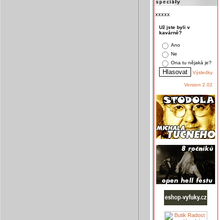
xxxxx
Už jste byli v
kavárně?
Ano
Ne
Ona tu nějaká je?
Výsledky
Version 2.02