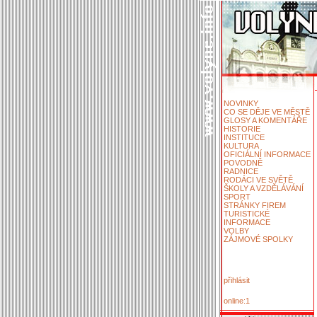
NOVINKY
CO SE DĚJE VE MĚSTĚ
GLOSY A KOMENTÁŘE
HISTORIE
INSTITUCE
KULTURA
OFICIÁLNÍ INFORMACE
POVODNĚ
RADNICE
RODÁCI VE SVĚTĚ
ŠKOLY A VZDĚLÁVÁNÍ
SPORT
STRÁNKY FIREM
TURISTICKÉ
INFORMACE
VOLBY
ZÁJMOVÉ SPOLKY
přihlásit
online:1