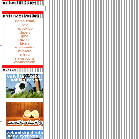
marná snaha
"25"
respektive
shivers
goos
muzeum
bikerz
skateboarding
knihovna
kultura
slavoj volyne
volyněvdolyně