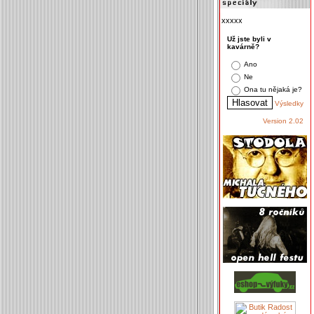
xxxxx
Už jste byli v
kavárně?
Ano
Ne
Ona tu nějaká je?
Výsledky
Version 2.02