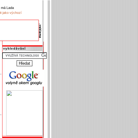
k má Lada
it jako výchozí