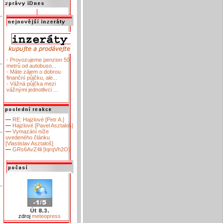
- Provozujeme penzion 50
metrů od autobuso...
- Máte zájem o dobrou
finanční půjčku, ale...
- Vážná půjčka mezi
vážnými jednotlivci ...
—
RE: Hajzlové [Petr A.]
—
Hajzlové [Pavel Asztaloš]
—
Vymazání níže
uvedeného článku
[Vlastislav Asztaloš]
—
GRs6AvZ4li [IqrqVh2O]
zdroj
meteopress