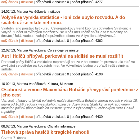
celý článek
|
diskuse
| příspěvků v diskusi: 0 | počet přístupů: 4277
14.02.'13, Martina Vaněčková, Instituce
Volyně se vymkla statistice - loni zde ubylo rozvodů. A do
svateb už se nikde nehrnou.
Svatební ano přestalo být kurzu. Celorepublikový trend kopírují i obyvatelé Strakonic a
Volyně. "Počet uzavřených manželství se u nás meziročně snížil, a to z dvacítky na
čtrnáct," řekla vedoucí veřejně správního odboru ve Volyni Ilona Myslivcová.
celý článek
|
diskuse
| příspěvků v diskusi: 0 | počet přístupů: 4362
12.02.'13, Martina Vaněčková, Co se děje ve městě
Aut i řidičů přibývá, parkování na sídlišti se musí rozšířit
Rostoucí počty řidičů a vozidel se nepromítají pouze v houstnoucím provozu, ale také ve
zvyšující se potřebě parkovacích míst. Ve Volyni letos budou prvořadě řešit zejména
sídliště.
celý článek
|
diskuse
| příspěvků v diskusi: 0 | počet přístupů: 4198
10.02.'13, Martina Vaněčková, Kultura, Muzeum
Osobnost a emoce Maxmiliána Boháče převypráví pohlednice z
jeho cest
Vernisáž výstavy originálů pohlednic malíře Maxmiliána Boháče, kterou povede v pátek 15.
února od 18:00 vedoucí městského muzea ve Volyni Karel Skalický, je pokračováním
místních počinů připomínajících existenci jedné z významných uměleckých rodin České
republiky.
celý článek
|
diskuse
| příspěvků v diskusi: 0 | počet přístupů: 4430
08.02.'13, Martina Vaněčková, Oficiální informace
Tisková zpráva hasičů k tragické nehodě
Čtvrtek 7. února