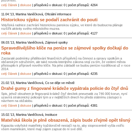
pozornost.
celý článek
|
diskuse
| příspěvků v diskusi: 0 | počet přístupů: 4264
11.04.'13, Martina Vaněčková, Oficiální informace
Historickou sýpku se podaří zachránit do pouti
Volyňská radnice zachrání historickou panskou sýpku, ve které do budoucna plánuje
rozšířit aktivity svého městského muzea.
celý článek
|
diskuse
| příspěvků v diskusi: 0 | počet přístupů: 4127
06.03.'13, Martina Vaněčková, Zájmové spolky
Spravedlivějšího klíče na peníze se zájmové spolky dočkají do
roka
Zastaralé podmínky přidělování finančních příspěvků na činnost a opravy spolkům a
občanským sdružením, ale také novela loterijního zákona stojí za tím, že vedení města
přistoupilo k přípravě nového klíče. Na jeho základě se budou peníze rozdělovat už v roce
2014.
celý článek
|
diskuse
| příspěvků v diskusi: 0 | počet přístupů: 4235
21.02.'13, Martina Vaněčková, Co se děje ve městě
Drahé gumy z fingované krádeže vypátrala policie do čtyř dnů
Spis, jehož obsahem je fingovaná krádež čtyř desítek pneumatik za 746 000 korun, nyní
uzavírá strakonický policejní tým a v nejbližších dnech ho předá státnímu zástupci s
návrhem na obžalobu.
celý článek
|
diskuse
| příspěvků v diskusi: 0 | počet přístupů: 4381
15.02.'13, Martina Vaněčková, Instituce
Mateřská škola je plně obsazená, zápis bude zřejmě opět těsný
Kapacita volyňské mateřinky každoročně nestačí na to, aby stoprocentně vyšla vstříc
všem maminkám, které mají zájem zapsat do ní své dítě.