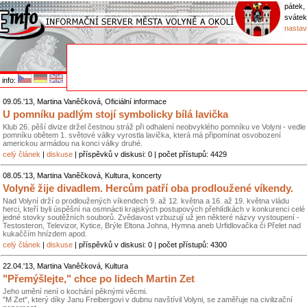
pátek,
sváte
nastav
info:
09.05.'13, Martina Vaněčková, Oficiální informace
U pomníku padlým stojí symbolicky bílá lavička
Klub 26. pěší divize držel čestnou stráž při odhalení neobvyklého pomníku ve Volyni - vedle
pomníku obětem 1. světové války vyrostla lavička, která má připomínat osvobození
americkou armádou na konci války druhé.
celý článek
|
diskuse
| příspěvků v diskusi: 0 | počet přístupů: 4429
08.05.'13, Martina Vaněčková, Kultura, koncerty
Volyně žije divadlem. Hercům patří oba prodloužené víkendy.
Nad Volyní drží o prodloužených víkendech 9. až 12. května a 16. až 19. května vládu
herci, kteří byli úspěšní na osmnácti krajských postupových přehlídkách v konkurenci celé
jedné stovky soutěžních souborů. Zvědavost vzbuzují už jen některé názvy vystoupení -
Testosteron, Televizor, Kytice, Brýle Eltona Johna, Hymna aneb Urfidlovačka či Přelet nad
kukaččím hnízdem apod.
celý článek
|
diskuse
| příspěvků v diskusi: 0 | počet přístupů: 4300
22.04.'13, Martina Vaněčková, Kultura
"Přemýšlejte," chce po lidech Martin Zet
Jeho umění není o kochání pěknými věcmi.
"M Zet", který díky Janu Freibergovi v dubnu navštívil Volyni, se zaměřuje na civilizační