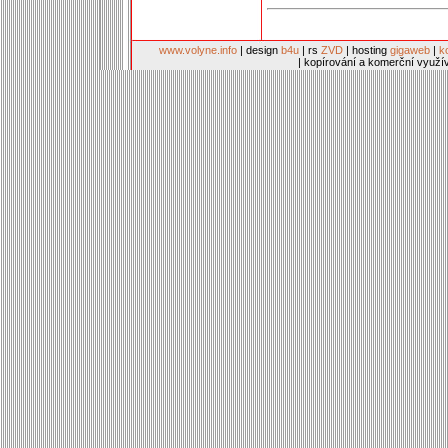
www.volyne.info
| design
b4u
| rs
ZVD
| hosting
gigaweb
|
k
| kopírování a komerční využí