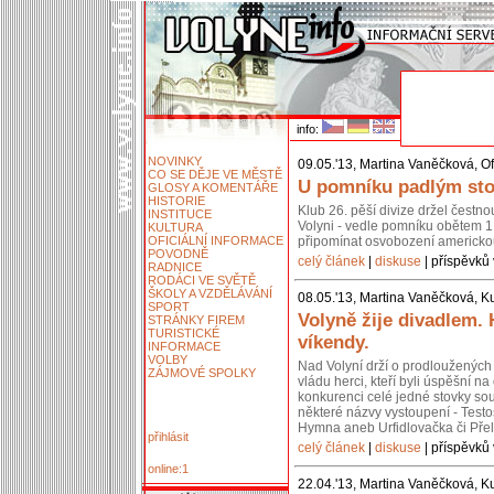
info:
NOVINKY
09.05.'13, Martina Vaněčková, Of
CO SE DĚJE VE MĚSTĚ
U pomníku padlým stoj
GLOSY A KOMENTÁŘE
HISTORIE
Klub 26. pěší divize držel čestn
INSTITUCE
Volyni - vedle pomníku obětem 1.
KULTURA
OFICIÁLNÍ INFORMACE
připomínat osvobození americko
POVODNĚ
celý článek
|
diskuse
| příspěvků 
RADNICE
RODÁCI VE SVĚTĚ
ŠKOLY A VZDĚLÁVÁNÍ
08.05.'13, Martina Vaněčková, Ku
SPORT
Volyně žije divadlem.
STRÁNKY FIREM
TURISTICKÉ
víkendy.
INFORMACE
VOLBY
Nad Volyní drží o prodloužených 
ZÁJMOVÉ SPOLKY
vládu herci, kteří byli úspěšní 
konkurenci celé jedné stovky so
některé názvy vystoupení - Testos
Hymna aneb Urfidlovačka či Pře
přihlásit
celý článek
|
diskuse
| příspěvků 
online:1
22.04.'13, Martina Vaněčková, Ku