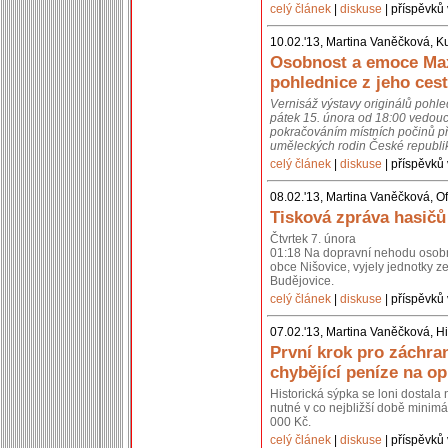
celý článek
|
diskuse
| příspěvků 
10.02.'13, Martina Vaněčková, K
Osobnost a emoce Max
pohlednice z jeho cest
Vernisáž výstavy originálů pohl
pátek 15. února od 18:00 vedouc
pokračováním místních počinů př
uměleckých rodin České republik
celý článek
|
diskuse
| příspěvků 
08.02.'13, Martina Vaněčková, Of
Tisková zpráva hasičů
Čtvrtek 7. února
01:18 Na dopravní nehodu osobní
obce Nišovice, vyjely jednotky 
Budějovice.
celý článek
|
diskuse
| příspěvků 
07.02.'13, Martina Vaněčková, Hi
První krok pro záchra
chybějící peníze na o
Historická sýpka se loni dostal
nutné v co nejbližší době minimál
000 Kč.
celý článek
|
diskuse
| příspěvků 