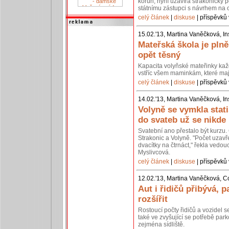
korun, nyní uzavírá strakonický p
státnímu zástupci s návrhem na 
celý článek
|
diskuse
| příspěvků 
15.02.'13, Martina Vaněčková, In
Mateřská škola je pln
opět těsný
Kapacita volyňské mateřinky kaž
vstříc všem maminkám, které mají
celý článek
|
diskuse
| příspěvků 
14.02.'13, Martina Vaněčková, In
Volyně se vymkla stati
do svateb už se nikde
Svatební ano přestalo být kurzu. 
Strakonic a Volyně. "Počet uzavř
dvacítky na čtrnáct," řekla vedou
Myslivcová.
celý článek
|
diskuse
| příspěvků 
12.02.'13, Martina Vaněčková, C
Aut i řidičů přibývá, p
rozšířit
Rostoucí počty řidičů a vozidel 
také ve zvyšující se potřebě park
zejména sídliště.