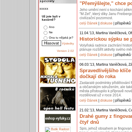
"Přemýšlejte," chce po
xxxxx
Jeho umění není o kochání pěkn
"M Zet", který díky Janu Freiberg
Už jste byli v
civilizační pozornost.
kavárně?
celý článek
|
diskuse
| příspěvků 
Ano
Ne
11.04.'13, Martina Vaněčková, Of
Ona tu nějaká je?
Historickou sýpku se 
Výsledky
Volyňská radnice zachrání histo
plánuje rozšířit aktivity svého 
Version 2.02
celý článek
|
diskuse
| příspěvků 
06.03.'13, Martina Vaněčková, Z
Spravedlivějšího klíč
dočkají do roka
Zastaralé podmínky přidělování 
a občanským sdružením, ale také 
města přistoupilo k přípravě nov
rozdělovat už v roce 2014.
celý článek
|
diskuse
| příspěvků 
21.02.'13, Martina Vaněčková, C
Drahé gumy z fingovan
čtyř dnů
Spis, jehož obsahem je fingovan