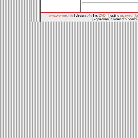
www.volyne.info
| design
b4u
| rs
ZVD
| hosting
gigaweb
|
k
| kopírování a komerční využí