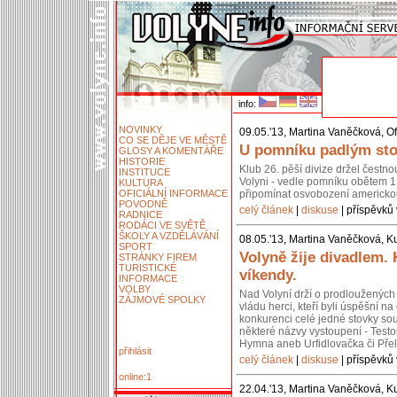
info:
NOVINKY
09.05.'13, Martina Vaněčková, Of
CO SE DĚJE VE MĚSTĚ
U pomníku padlým stoj
GLOSY A KOMENTÁŘE
HISTORIE
Klub 26. pěší divize držel čestn
INSTITUCE
Volyni - vedle pomníku obětem 1.
KULTURA
OFICIÁLNÍ INFORMACE
připomínat osvobození americko
POVODNĚ
celý článek
|
diskuse
| příspěvků 
RADNICE
RODÁCI VE SVĚTĚ
ŠKOLY A VZDĚLÁVÁNÍ
08.05.'13, Martina Vaněčková, Ku
SPORT
Volyně žije divadlem.
STRÁNKY FIREM
TURISTICKÉ
víkendy.
INFORMACE
VOLBY
Nad Volyní drží o prodloužených 
ZÁJMOVÉ SPOLKY
vládu herci, kteří byli úspěšní 
konkurenci celé jedné stovky so
některé názvy vystoupení - Testos
Hymna aneb Urfidlovačka či Pře
přihlásit
celý článek
|
diskuse
| příspěvků 
online:1
22.04.'13, Martina Vaněčková, Ku