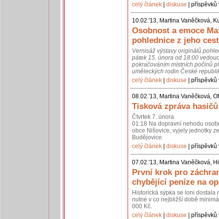
celý článek
|
diskuse
| příspěvků 
10.02.'13, Martina Vaněčková, K
Osobnost a emoce Max
pohlednice z jeho cest
Vernisáž výstavy originálů pohl
pátek 15. února od 18:00 vedouc
pokračováním místních počinů př
uměleckých rodin České republik
celý článek
|
diskuse
| příspěvků 
08.02.'13, Martina Vaněčková, Of
Tisková zpráva hasičů
Čtvrtek 7. února
01:18 Na dopravní nehodu osobní
obce Nišovice, vyjely jednotky 
Budějovice.
celý článek
|
diskuse
| příspěvků 
07.02.'13, Martina Vaněčková, Hi
První krok pro záchra
chybějící peníze na o
Historická sýpka se loni dostal
nutné v co nejbližší době minimál
000 Kč.
celý článek
|
diskuse
| příspěvků 