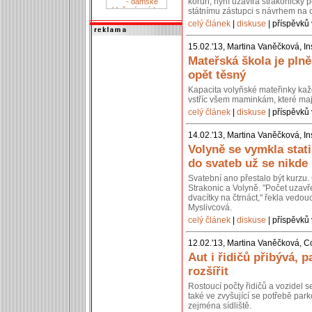
korun, nyní uzavírá strakonický p
státnímu zástupci s návrhem na 
celý článek
|
diskuse
| příspěvků 
15.02.'13, Martina Vaněčková, In
Mateřská škola je pln
opět těsný
Kapacita volyňské mateřinky kaž
vstříc všem maminkám, které mají
celý článek
|
diskuse
| příspěvků 
14.02.'13, Martina Vaněčková, In
Volyně se vymkla stati
do svateb už se nikde
Svatební ano přestalo být kurzu. 
Strakonic a Volyně. "Počet uzavř
dvacítky na čtrnáct," řekla vedou
Myslivcová.
celý článek
|
diskuse
| příspěvků 
12.02.'13, Martina Vaněčková, C
Aut i řidičů přibývá, p
rozšířit
Rostoucí počty řidičů a vozidel 
také ve zvyšující se potřebě park
zejména sídliště.