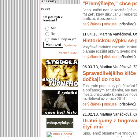
"Přemýšlejte," chce po
xxxxx
Jeho umění není o kochání pěkn
"M Zet", který díky Janu Freiberg
Už jste byli v
civilizační pozornost.
kavárně?
celý článek
|
diskuse
| příspěvků 
Ano
Ne
11.04.'13, Martina Vaněčková, Of
Ona tu nějaká je?
Historickou sýpku se 
Výsledky
Volyňská radnice zachrání histo
plánuje rozšířit aktivity svého 
Version 2.02
celý článek
|
diskuse
| příspěvků 
06.03.'13, Martina Vaněčková, Z
Spravedlivějšího klíč
dočkají do roka
Zastaralé podmínky přidělování 
a občanským sdružením, ale také 
města přistoupilo k přípravě nov
rozdělovat už v roce 2014.
celý článek
|
diskuse
| příspěvků 
21.02.'13, Martina Vaněčková, C
Drahé gumy z fingovan
čtyř dnů
Spis, jehož obsahem je fingovan