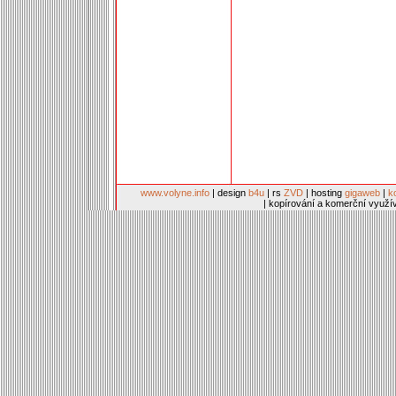
www.volyne.info
| design
b4u
| rs
ZVD
| hosting
gigaweb
|
k
| kopírování a komerční využí