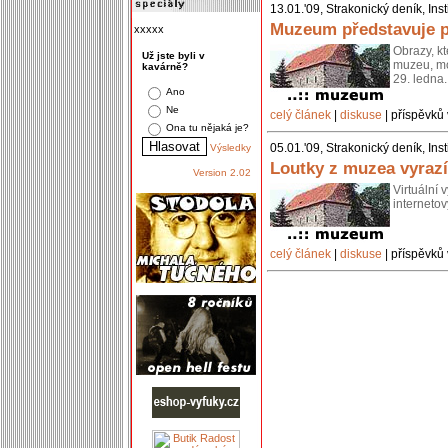
13.01.'09, Strakonický deník, In
Muzeum představuje př
xxxxx
Obrazy, k
Už jste byli v
muzeu, mo
kavárně?
29. ledna.
Ano
Ne
celý článek
|
diskuse
| příspěvků 
Ona tu nějaká je?
05.01.'09, Strakonický deník, In
Výsledky
Loutky z muzea vyrazí
Version 2.02
Virtuální 
interneto
celý článek
|
diskuse
| příspěvků 