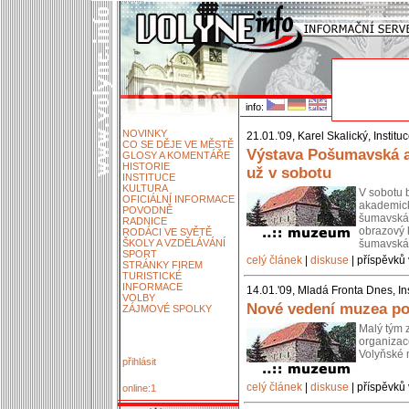
info:
NOVINKY
21.01.'09, Karel Skalický, Instit
CO SE DĚJE VE MĚSTĚ
Výstava Pošumavská a
GLOSY A KOMENTÁŘE
HISTORIE
už v sobotu
INSTITUCE
KULTURA
V sobotu 
OFICIÁLNÍ INFORMACE
akademic
POVODNĚ
šumavská 
RADNICE
obrazový 
RODÁCI VE SVĚTĚ
ŠKOLY A VZDĚLÁVÁNÍ
šumavská 
SPORT
celý článek
|
diskuse
| příspěvků 
STRÁNKY FIREM
TURISTICKÉ
INFORMACE
14.01.'09, Mladá Fronta Dnes, I
VOLBY
Nové vedení muzea poli
ZÁJMOVÉ SPOLKY
Malý tým 
organizace
Volyňské 
přihlásit
celý článek
|
diskuse
| příspěvků 
online:1